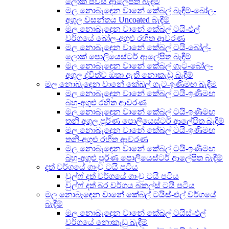
ලොක් පීවීසී ආලේපිත බැඳීම්
මල නොබැඳෙන වානේ කේබල් බැඳීම්-බෝල-
අගුල වසන්තය Uncoated බැඳීම්
මල නොබැඳෙන වානේ කේබල් ටයි-එල්
වර්ගයේ බෝල-අගුළු රහිත ආවරණ
මල නොබැඳෙන වානේ කේබල් ටයි-බෝල්-
ලොක් පොලියෙස්ටර් ආලේපිත බැඳීම්
මල නොබැඳෙන වානේ කේබල් ගැට-බෝල-
අගුල ද්විත්ව ඔතා ඇති නොකැඩූ බැඳීම්
මල නොබැඳෙන වානේ කේබල් ගැට-ඉණිමඟ බැඳීම
මල නොබැඳෙන වානේ කේබල් ටයි-ඉණිමඟ
බහු-අගුළු රහිත ආවරණ
මල නොබැඳෙන වානේ කේබල් ටයි-ඉණිමඟ
තනි අගුල පූර්ණ පොලියෙස්ටර් ආලේපිත බැඳීම්
මල නොබැඳෙන වානේ කේබල් ටයි-ඉණිමඟ
තනි-අගුළු රහිත ආවරණ
මල නොබැඳෙන වානේ කේබල් ටයි-ඉණිමඟ
බහු-අගුළු පූර්ණ පොලියෙස්ටර් ආලේපිත බැඳීම්
දත් වර්ගයේ ගාංචු ටයි පටිය
වුල්ෆ් දත් වර්ගයේ ගාංචු ටයි පටිය
වුල්ෆ් දත් බර වර්ගය බකල්ස් ටයි පටිය
මල නොබැඳෙන වානේ කේබල් ටයිස්-එල් වර්ගයේ
බැඳීම්
මල නොබැඳෙන වානේ කේබල් ටයිස්-එල්
වර්ගයේ නොකැඩූ බැඳීම්