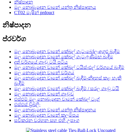
නිෂ්පාදන
මල නොබැඳෙන වානේ යන්ත්‍ර නිෂ්පාදනය
CT02 මැෂින් prdouct
නිෂ්පාදන
ප්රවර්ග
මල නොබැඳෙන වානේ කේබල් ගැට-බෝල-අගුළු බැඳීම
මල නොබැඳෙන වානේ කේබල් ගැට-ඉණිමඟ බැඳීම
දත් වර්ගයේ ගාංචු ටයි පටිය
මල නොබැඳෙන වානේ කේබල් ටයිස්-එල් වර්ගයේ බැඳීම්
මල නොබැඳෙන වානේ වර්ගය
මල නොබැඳෙන වානේ කේබල් බැඳීම්-නිදහස් කළ හැකි
බැඳීම්
මල නොබැඳෙන වානේ කේබල් බැඳීම් / සරල ගාංචු ටයි
මල නොබැඳෙන වානේ ගාංචුව
එස්එම් මල නොබැඳෙන වානේ කේබල් ටැග්
එස්එස් ඩ්‍රිබ්ලිං
මල නොබැඳෙන වානේ යන්ත්‍ර නිෂ්පාදනය
මල නොබැඳෙන වානේ කලම්පය
සවිකරන වරහන සහ එහි උපාංග