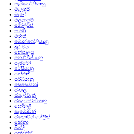
මැසිඩෝනියානු
මැලගසි
මැලේ
මලයාලම්
මෝල්ටිස්
මාඕරි
මරාති
මොන්ගෝලියානු
බුරුමය
නේපාලය
නෝර්වීජියානු
පැෂ්ටෝ
පර්සියානු
පන්ජාබි
සර්බියානු
සෙසෝතෝ
සිංහල
ස්ලෝවැක්
ස්ලොවේනියානු
සෝමාලි
සැමෝවන්
ස්කොට්ස් ගේලික්
ෂෝනා
සින්දි
සුන්දනීස්