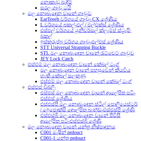
නොකැඩූ බැඳීම්
සරල ගාංචු ටයි
මල නොබැඳෙන වානේ ගාංචුව
EarTeeeh වර්ගයේ ගාංචු- CX ශ්‍රේණිය
L වර්ගයේ බකල්-එල් / එල්එක්ස් ශ්‍රේණිය
එස්එල් වර්ගයේ යුනිවර්සල් ක්ලැම්ප් ස්ට්‍රැපිං
බකල්
ඉස්කුරුප්පු වර්ගය ගාංචු-එල්එස් ශ්‍රේණිය
STT Universal Strapping Buckle
STL මල නොබැඳෙන වානේ රැට්චෙට් ගාංචුව
JEY Lock Catch
එස්එම් මල නොබැඳෙන වානේ කේබල් ටැග්
මල නොබැඳෙන වානේ පහසුවෙන් කියවිය
හැකි කේබල් සලකුණු
එස්එම් මල නොබැඳෙන වානේ කේබල් ටැග්
එස්එස් ඩ්‍රිබ්ලිං
එස්එස් මල නොබැඳෙන වානේ ආලේපිත පටි-
එස්එස් ශ්‍රේණිය
එස්එස්පී මල නොබැඳෙන ස්ටීල් පොලියෙස්ටර්
/ ඉෙපොක්සි ආෙල්පිත බෑන්ඩ්-එස්එස්පී ශ්‍රේණි
එස්එස්බී මල නොබැඳෙන වානේ පීවීසී
ආලේපිත පටි-එස්එස්බී ශ්‍රේණි
මල නොබැඳෙන වානේ යන්ත්‍ර නිෂ්පාදනය
C001 මැෂින් prdouct
C001-1 යන්ත්‍ර prdouct