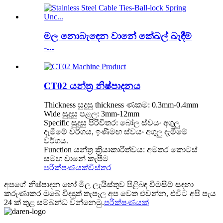
මල නොබැඳෙන වානේ කේබල් බැඳීම්
-...
CT02 යන්ත්‍ර නිෂ්පාදනය
Thickness සුදුසු thickness ණකම: 0.3mm-0.4mm
Wide සුදුසු පළල: 3mm-12mm
Specific සුදුසු පිරිවිතර: බෝල ස්වයං අගුලු
දැමීමේ වර්ගය, ඉණිමඟ ස්වයං අගුලු දැමීමේ
වර්ගය.
Function යන්ත්‍ර ක්‍රියාකාරිත්වය: අමතර කොටස්
සමඟ වානේ කැපීම
පරීක්ෂණයක්
විස්තර
අපගේ නිෂ්පාදන හෝ මිල ලැයිස්තුව පිළිබඳ විමසීම් සඳහා
කරුණාකර ඔබේ විද්‍යුත් තැපෑල අප වෙත එවන්න, එවිට අපි පැය
24 ක් තුළ සම්බන්ධ වන්නෙමු.
පරීක්ෂණයක්