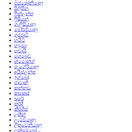
එස්තෝනියානු
පිලිපීන
ෆින්ලන්ත
ෆ්‍රිෂියන්
ගැලීසියානු
ජෝර්ජියානු
ගුජරාටි
හයිටි
හවුසා
හවායි
හෙබ්‍රෙව්
හ්මොන්ග්
හංගේරියානු
අයිස්ලන්ත
ඉග්බෝ
ජාවානි
කන්නඩ
කසකස්
ඛමර්
කුර්දි
කිර්ගිස්
ලතින්
ලැට්වියානු
ලිතුවේනියානු
ලක්සම්බෝ ..