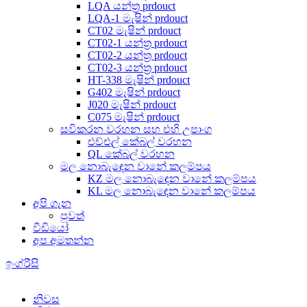
LQA යන්ත්‍ර prdouct
LQA-1 මැෂින් prdouct
CT02 මැෂින් prdouct
CT02-1 යන්ත්‍ර prdouct
CT02-2 යන්ත්‍ර prdouct
CT02-3 යන්ත්‍ර prdouct
HT-338 මැෂින් prdouct
G402 මැෂින් prdouct
J020 මැෂින් prdouct
C075 මැෂින් prdouct
සවිකරන වරහන සහ එහි උපාංග
එච්එල් කේබල් වරහන
QL කේබල් වරහන
මල නොබැඳෙන වානේ කලම්පය
KZ මල නොබැඳෙන වානේ කලම්පය
KL මල නොබැඳෙන වානේ කලම්පය
අපි ගැන
පුවත්
වීඩියෝ
අප අමතන්න
ඉංග්රීසි
නිවස