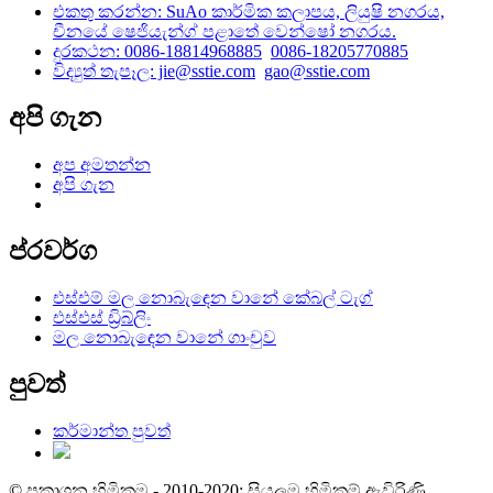
එකතු කරන්න: SuAo කාර්මික කලාපය, ලියුෂි නගරය,
චීනයේ ෂෙජියැන්ග් පළාතේ වෙන්ෂෝ නගරය.
දුරකථන: 0086-18814968885
0086-18205770885
විද්‍යුත් තැපෑල: jie@sstie.com
gao@sstie.com
අපි ගැන
අප අමතන්න
අපි ගැන
ප්රවර්ග
එස්එම් මල නොබැඳෙන වානේ කේබල් ටැග්
එස්එස් ඩ්‍රිබ්ලිං
මල නොබැඳෙන වානේ ගාංචුව
පුවත්
කර්මාන්ත පුවත්
© ප්‍රකාශන හිමිකම - 2010-2020: සියලුම හිමිකම් ඇවිරිණි.