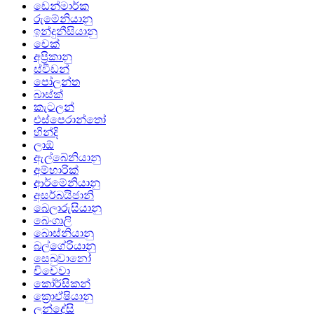
ඩෙන්මාර්ක
රුමේනියානු
ඉන්දුනීසියානු
චෙක්
අප්‍රිකානු
ස්වීඩන්
පෝලන්ත
බාස්ක්
කැටලන්
එස්පෙරාන්තෝ
හින්දි
ලාඕ
ඇල්බේනියානු
අම්හාරික්
ආර්මේනියානු
අසර්බයිජානි
බෙලාරුසියානු
බෙංගාලි
බොස්නියානු
බල්ගේරියානු
සෙබුවානෝ
චිචෙවා
කෝර්සිකන්
ක්‍රොඒෂියානු
ලන්දේසි