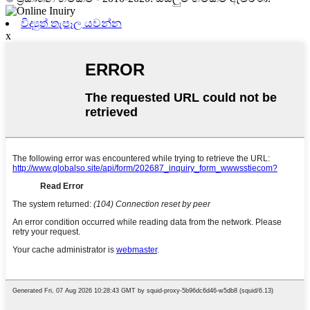
විද්‍යුත් තැපෑල යවන්න
x