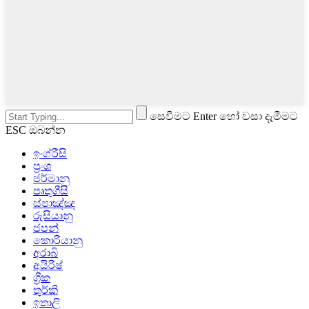
සෙවීමට Enter හෝ වසා දැමීමට
ESC ඔබන්න
ඉංග්රීසි
ප්‍රංශ
ජර්මානු
පෘතුගීසි
ස්පාඤ්ඤ
රුසියානු
ජපන්
කොරියානු
අරාබි
අයිරිෂ්
ග්‍රීක
තුර්කි
ඉතාලි