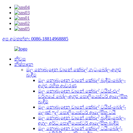
අප අමතන්න: 0086-18814968885
නිවස
නිෂ්පාදන
මල නොබැඳෙන වානේ කේබල් ගැට-බෝල-අගුළු
බැඳීම
මල නොබැඳෙන වානේ කේබල් බැඳීම්-බෝල-
අගුළු රහිත ආවරණ
මල නොබැඳෙන වානේ කේබල් ටයිස්-එල්
වර්ගයේ බෝල-අගුළු පොලියෙස්ටර් ආලේපිත
බැඳීම්
මල නොබැඳෙන වානේ කේබල් ටයිස්-බෝල්-
ලොක් ෆුල් පොලියෙස්ටර් ආලේපිත ටයි
මල නොබැඳෙන වානේ කේබල් බැඳීම්-බෝල-
අගුල අර්ධ පොලියෙස්ටර් ආලේපිත බැඳීම්
මල නොබැඳෙන වානේ කේබල් ටයි-බෝල්-