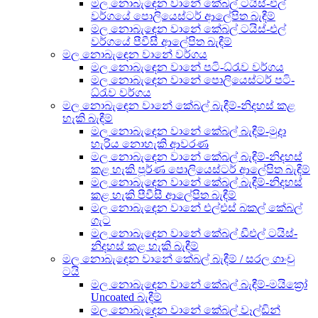
මල නොබැඳෙන වානේ කේබල් ටයිස්-එල්
වර්ගයේ පොලියෙස්ටර් ආලේපිත බැඳීම්
මල නොබැඳෙන වානේ කේබල් ටයිස්-එල්
වර්ගයේ පීවීසී ආලේපිත බැඳීම්
මල නොබැඳෙන වානේ වර්ගය
මල නොබැඳෙන වානේ පටි-ධ්රැව වර්ගය
මල නොබැඳෙන වානේ පොලියෙස්ටර් පටි-
ධ්රැව වර්ගය
මල නොබැඳෙන වානේ කේබල් බැඳීම්-නිදහස් කළ
හැකි බැඳීම්
මල නොබැඳෙන වානේ කේබල් බැඳීම්-මුදා
හැරිය නොහැකි ආවරණ
මල නොබැඳෙන වානේ කේබල් බැඳීම්-නිදහස්
කළ හැකි පූර්ණ පොලියෙස්ටර් ආලේපිත බැඳීම්
මල නොබැඳෙන වානේ කේබල් බැඳීම්-නිදහස්
කළ හැකි පීවීසී ආලේපිත බැඳීම්
මල නොබැඳෙන වානේ එල්එස් බකල් කේබල්
ගැට
මල නොබැඳෙන වානේ කේබල් ඩීඑල් ටයිස්-
නිදහස් කළ හැකි බැඳීම්
මල නොබැඳෙන වානේ කේබල් බැඳීම් / සරල ගාංචු
ටයි
මල නොබැඳෙන වානේ කේබල් බැඳීම්-මයික්‍රෝ
Uncoated බැඳීම්
මල නොබැඳෙන වානේ කේබල් වෑල්ඩින්