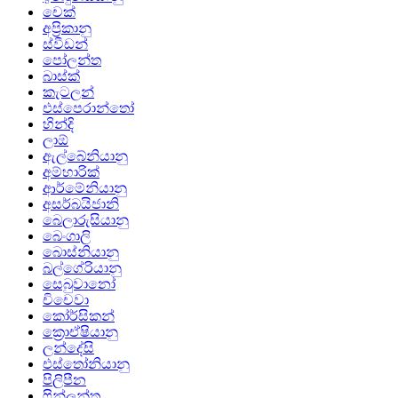
චෙක්
අප්‍රිකානු
ස්වීඩන්
පෝලන්ත
බාස්ක්
කැටලන්
එස්පෙරාන්තෝ
හින්දි
ලාඕ
ඇල්බේනියානු
අම්හාරික්
ආර්මේනියානු
අසර්බයිජානි
බෙලාරුසියානු
බෙංගාලි
බොස්නියානු
බල්ගේරියානු
සෙබුවානෝ
චිචෙවා
කෝර්සිකන්
ක්‍රොඒෂියානු
ලන්දේසි
එස්තෝනියානු
පිලිපීන
ෆින්ලන්ත