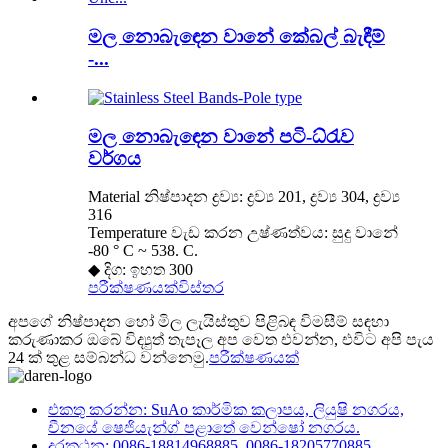
මල නොබැඳෙන වානේ කේබල් බැඳීම්
-...
මල නොබැඳෙන වානේ පටි-ධ්රැව
වර්ගය
Material නිෂ්පාදන ද්‍රව්‍ය: ද්‍රව්‍ය 201, ද්‍රව්‍ය 304, ද්‍රව්‍ය
316
Temperature වැඩ කරන උෂ්ණත්වය: සුදු වානේ
-80 ° C ~ 538. C.
◆ දිග: ඉහත 300
පරීක්ෂණයක්
විස්තර
අපගේ නිෂ්පාදන හෝ මිල ලැයිස්තුව පිළිබඳ විමසීම් සඳහා
කරුණාකර ඔබේ විද්‍යුත් තැපෑල අප වෙත එවන්න, එවිට අපි පැය
24 ක් තුළ සම්බන්ධ වන්නෙමු.
පරීක්ෂණයක්
එකතු කරන්න: SuAo කාර්මික කලාපය, ලියුෂි නගරය,
චීනයේ ෂෙජියැන්ග් පළාතේ වෙන්ෂෝ නගරය.
දුරකථන: 0086-18814968885
0086-18205770885