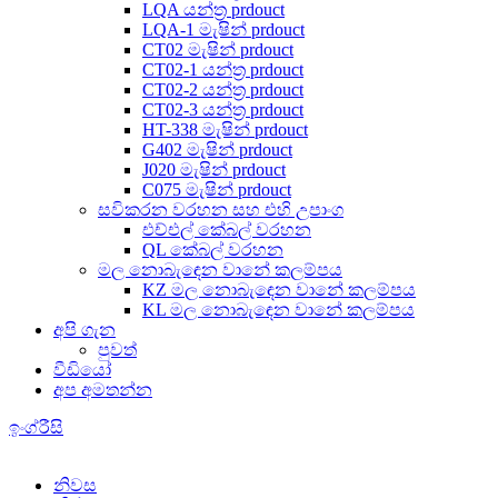
LQA යන්ත්‍ර prdouct
LQA-1 මැෂින් prdouct
CT02 මැෂින් prdouct
CT02-1 යන්ත්‍ර prdouct
CT02-2 යන්ත්‍ර prdouct
CT02-3 යන්ත්‍ර prdouct
HT-338 මැෂින් prdouct
G402 මැෂින් prdouct
J020 මැෂින් prdouct
C075 මැෂින් prdouct
සවිකරන වරහන සහ එහි උපාංග
එච්එල් කේබල් වරහන
QL කේබල් වරහන
මල නොබැඳෙන වානේ කලම්පය
KZ මල නොබැඳෙන වානේ කලම්පය
KL මල නොබැඳෙන වානේ කලම්පය
අපි ගැන
පුවත්
වීඩියෝ
අප අමතන්න
ඉංග්රීසි
නිවස