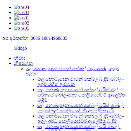
අප අමතන්න: 0086-18814968885
නිවස
නිෂ්පාදන
මල නොබැඳෙන වානේ කේබල් ගැට-බෝල-අගුළු
බැඳීම
මල නොබැඳෙන වානේ කේබල් බැඳීම්-බෝල-
අගුළු රහිත ආවරණ
මල නොබැඳෙන වානේ කේබල් ටයිස්-එල්
වර්ගයේ බෝල-අගුළු පොලියෙස්ටර් ආලේපිත
බැඳීම්
මල නොබැඳෙන වානේ කේබල් ටයිස්-බෝල්-
ලොක් ෆුල් පොලියෙස්ටර් ආලේපිත ටයි
මල නොබැඳෙන වානේ කේබල් බැඳීම්-බෝල-
අගුල අර්ධ පොලියෙස්ටර් ආලේපිත බැඳීම්
මල නොබැඳෙන වානේ කේබල් ටයි-බෝල්-