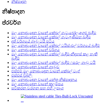
නිෂ්පාදන
නිෂ්පාදන
ප්රවර්ග
මල නොබැඳෙන වානේ කේබල් ගැට-බෝල-අගුළු බැඳීම
මල නොබැඳෙන වානේ කේබල් ගැට-ඉණිමඟ බැඳීම
දත් වර්ගයේ ගාංචු ටයි පටිය
මල නොබැඳෙන වානේ කේබල් ටයිස්-එල් වර්ගයේ බැඳීම්
මල නොබැඳෙන වානේ වර්ගය
මල නොබැඳෙන වානේ කේබල් බැඳීම්-නිදහස් කළ හැකි
බැඳීම්
මල නොබැඳෙන වානේ කේබල් බැඳීම් / සරල ගාංචු ටයි
මල නොබැඳෙන වානේ ගාංචුව
එස්එම් මල නොබැඳෙන වානේ කේබල් ටැග්
එස්එස් ඩ්‍රිබ්ලිං
මල නොබැඳෙන වානේ යන්ත්‍ර නිෂ්පාදනය
මල නොබැඳෙන වානේ කලම්පය
සවිකරන වරහන සහ එහි උපාංග