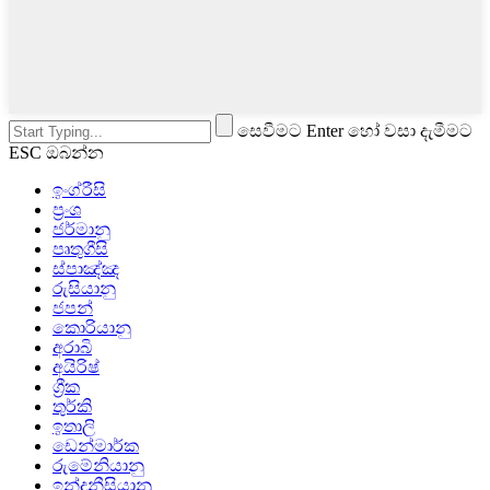
සෙවීමට Enter හෝ වසා දැමීමට
ESC ඔබන්න
ඉංග්රීසි
ප්‍රංශ
ජර්මානු
පෘතුගීසි
ස්පාඤ්ඤ
රුසියානු
ජපන්
කොරියානු
අරාබි
අයිරිෂ්
ග්‍රීක
තුර්කි
ඉතාලි
ඩෙන්මාර්ක
රුමේනියානු
ඉන්දුනීසියානු