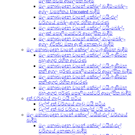
ලොක් පීවීසී ආලේපිත බැඳීම්
මල නොබැඳෙන වානේ කේබල් බැඳීම්-බෝල-
අගුල වසන්තය Uncoated බැඳීම්
මල නොබැඳෙන වානේ කේබල් ටයි-එල්
වර්ගයේ බෝල-අගුළු රහිත ආවරණ
මල නොබැඳෙන වානේ කේබල් ටයි-බෝල්-
ලොක් පොලියෙස්ටර් ආලේපිත බැඳීම්
මල නොබැඳෙන වානේ කේබල් ගැට-බෝල-
අගුල ද්විත්ව ඔතා ඇති නොකැඩූ බැඳීම්
මල නොබැඳෙන වානේ කේබල් ගැට-ඉණිමඟ බැඳීම
මල නොබැඳෙන වානේ කේබල් ටයි-ඉණිමඟ
බහු-අගුළු රහිත ආවරණ
මල නොබැඳෙන වානේ කේබල් ටයි-ඉණිමඟ
තනි අගුල පූර්ණ පොලියෙස්ටර් ආලේපිත බැඳීම්
මල නොබැඳෙන වානේ කේබල් ටයි-ඉණිමඟ
තනි-අගුළු රහිත ආවරණ
මල නොබැඳෙන වානේ කේබල් ටයි-ඉණිමඟ
බහු-අගුළු පූර්ණ පොලියෙස්ටර් ආලේපිත බැඳීම්
දත් වර්ගයේ ගාංචු ටයි පටිය
වුල්ෆ් දත් වර්ගයේ ගාංචු ටයි පටිය
වුල්ෆ් දත් බර වර්ගය බකල්ස් ටයි පටිය
මල නොබැඳෙන වානේ කේබල් ටයිස්-එල් වර්ගයේ
බැඳීම්
මල නොබැඳෙන වානේ කේබල් ටයිස්-එල්
වර්ගයේ නොකැඩූ බැඳීම්