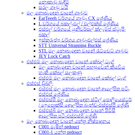
නොකැඩූ බැඳීම්
සරල ගාංචු ටයි
මල නොබැඳෙන වානේ ගාංචුව
EarTeeeh වර්ගයේ ගාංචු- CX ශ්‍රේණිය
L වර්ගයේ බකල්-එල් / එල්එක්ස් ශ්‍රේණිය
එස්එල් වර්ගයේ යුනිවර්සල් ක්ලැම්ප් ස්ට්‍රැපිං
බකල්
ඉස්කුරුප්පු වර්ගය ගාංචු-එල්එස් ශ්‍රේණිය
STT Universal Strapping Buckle
STL මල නොබැඳෙන වානේ රැට්චෙට් ගාංචුව
JEY Lock Catch
එස්එම් මල නොබැඳෙන වානේ කේබල් ටැග්
මල නොබැඳෙන වානේ පහසුවෙන් කියවිය
හැකි කේබල් සලකුණු
එස්එම් මල නොබැඳෙන වානේ කේබල් ටැග්
එස්එස් ඩ්‍රිබ්ලිං
එස්එස් මල නොබැඳෙන වානේ ආලේපිත පටි-
එස්එස් ශ්‍රේණිය
එස්එස්පී මල නොබැඳෙන ස්ටීල් පොලියෙස්ටර්
/ ඉෙපොක්සි ආෙල්පිත බෑන්ඩ්-එස්එස්පී ශ්‍රේණි
එස්එස්බී මල නොබැඳෙන වානේ පීවීසී
ආලේපිත පටි-එස්එස්බී ශ්‍රේණි
මල නොබැඳෙන වානේ යන්ත්‍ර නිෂ්පාදනය
C001 මැෂින් prdouct
C001-1 යන්ත්‍ර prdouct