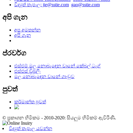
විද්‍යුත් තැපෑල: jie@sstie.com
gao@sstie.com
අපි ගැන
අප අමතන්න
අපි ගැන
ප්රවර්ග
එස්එම් මල නොබැඳෙන වානේ කේබල් ටැග්
එස්එස් ඩ්‍රිබ්ලිං
මල නොබැඳෙන වානේ ගාංචුව
පුවත්
කර්මාන්ත පුවත්
© ප්‍රකාශන හිමිකම - 2010-2020: සියලුම හිමිකම් ඇවිරිණි.
විද්‍යුත් තැපෑල යවන්න