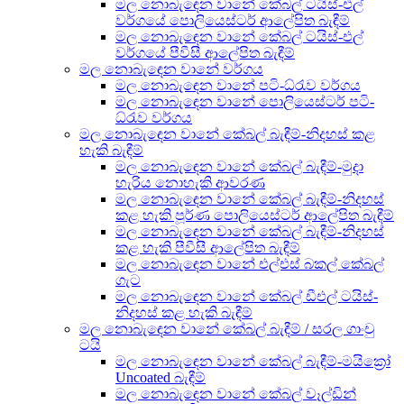
මල නොබැඳෙන වානේ කේබල් ටයිස්-එල්
වර්ගයේ පොලියෙස්ටර් ආලේපිත බැඳීම්
මල නොබැඳෙන වානේ කේබල් ටයිස්-එල්
වර්ගයේ පීවීසී ආලේපිත බැඳීම්
මල නොබැඳෙන වානේ වර්ගය
මල නොබැඳෙන වානේ පටි-ධ්රැව වර්ගය
මල නොබැඳෙන වානේ පොලියෙස්ටර් පටි-
ධ්රැව වර්ගය
මල නොබැඳෙන වානේ කේබල් බැඳීම්-නිදහස් කළ
හැකි බැඳීම්
මල නොබැඳෙන වානේ කේබල් බැඳීම්-මුදා
හැරිය නොහැකි ආවරණ
මල නොබැඳෙන වානේ කේබල් බැඳීම්-නිදහස්
කළ හැකි පූර්ණ පොලියෙස්ටර් ආලේපිත බැඳීම්
මල නොබැඳෙන වානේ කේබල් බැඳීම්-නිදහස්
කළ හැකි පීවීසී ආලේපිත බැඳීම්
මල නොබැඳෙන වානේ එල්එස් බකල් කේබල්
ගැට
මල නොබැඳෙන වානේ කේබල් ඩීඑල් ටයිස්-
නිදහස් කළ හැකි බැඳීම්
මල නොබැඳෙන වානේ කේබල් බැඳීම් / සරල ගාංචු
ටයි
මල නොබැඳෙන වානේ කේබල් බැඳීම්-මයික්‍රෝ
Uncoated බැඳීම්
මල නොබැඳෙන වානේ කේබල් වෑල්ඩින්