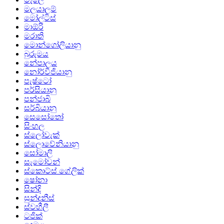
මලයාලම්
මෝල්ටිස්
මාඕරි
මරාති
මොන්ගෝලියානු
බුරුමය
නේපාලය
නෝර්වීජියානු
පැෂ්ටෝ
පර්සියානු
පන්ජාබි
සර්බියානු
සෙසෝතෝ
සිංහල
ස්ලෝවැක්
ස්ලොවේනියානු
සෝමාලි
සැමෝවන්
ස්කොට්ස් ගේලික්
ෂෝනා
සින්දි
සුන්දනීස්
ස්වහීලී
ටජික්