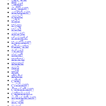
ෆ්‍රිෂියන්
ගැලීසියානු
ජෝර්ජියානු
ගුජරාටි
හයිටි
හවුසා
හවායි
හෙබ්‍රෙව්
හ්මොන්ග්
හංගේරියානු
අයිස්ලන්ත
ඉග්බෝ
ජාවානි
කන්නඩ
කසකස්
ඛමර්
කුර්දි
කිර්ගිස්
ලතින්
ලැට්වියානු
ලිතුවේනියානු
ලක්සම්බෝ ..
මැසිඩෝනියානු
මැලගසි
මැලේ