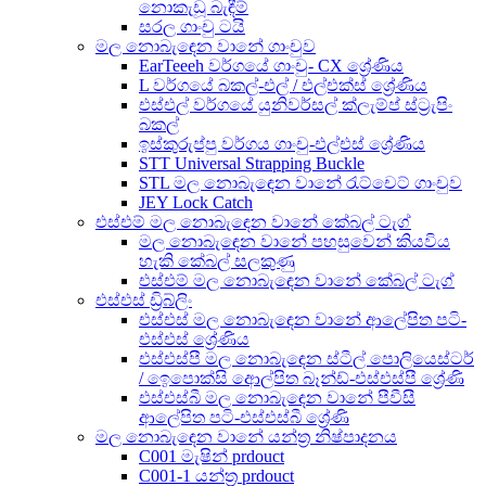
නොකැඩූ බැඳීම්
සරල ගාංචු ටයි
මල නොබැඳෙන වානේ ගාංචුව
EarTeeeh වර්ගයේ ගාංචු- CX ශ්‍රේණිය
L වර්ගයේ බකල්-එල් / එල්එක්ස් ශ්‍රේණිය
එස්එල් වර්ගයේ යුනිවර්සල් ක්ලැම්ප් ස්ට්‍රැපිං
බකල්
ඉස්කුරුප්පු වර්ගය ගාංචු-එල්එස් ශ්‍රේණිය
STT Universal Strapping Buckle
STL මල නොබැඳෙන වානේ රැට්චෙට් ගාංචුව
JEY Lock Catch
එස්එම් මල නොබැඳෙන වානේ කේබල් ටැග්
මල නොබැඳෙන වානේ පහසුවෙන් කියවිය
හැකි කේබල් සලකුණු
එස්එම් මල නොබැඳෙන වානේ කේබල් ටැග්
එස්එස් ඩ්‍රිබ්ලිං
එස්එස් මල නොබැඳෙන වානේ ආලේපිත පටි-
එස්එස් ශ්‍රේණිය
එස්එස්පී මල නොබැඳෙන ස්ටීල් පොලියෙස්ටර්
/ ඉෙපොක්සි ආෙල්පිත බෑන්ඩ්-එස්එස්පී ශ්‍රේණි
එස්එස්බී මල නොබැඳෙන වානේ පීවීසී
ආලේපිත පටි-එස්එස්බී ශ්‍රේණි
මල නොබැඳෙන වානේ යන්ත්‍ර නිෂ්පාදනය
C001 මැෂින් prdouct
C001-1 යන්ත්‍ර prdouct