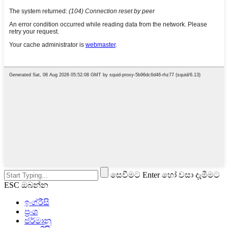
සෙවීමට Enter හෝ වසා දැමීමට
ESC ඔබන්න
ඉංග්රීසි
ප්‍රංශ
ජර්මානු