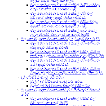
ලොක් පීවීසී ආලේපිත බැඳීම්
මල නොබැඳෙන වානේ කේබල් බැඳීම්-බෝල-
අගුල වසන්තය Uncoated බැඳීම්
මල නොබැඳෙන වානේ කේබල් ටයි-එල්
වර්ගයේ බෝල-අගුළු රහිත ආවරණ
මල නොබැඳෙන වානේ කේබල් ටයි-බෝල්-
ලොක් පොලියෙස්ටර් ආලේපිත බැඳීම්
මල නොබැඳෙන වානේ කේබල් ගැට-බෝල-
අගුල ද්විත්ව ඔතා ඇති නොකැඩූ බැඳීම්
මල නොබැඳෙන වානේ කේබල් ගැට-ඉණිමඟ බැඳීම
මල නොබැඳෙන වානේ කේබල් ටයි-ඉණිමඟ
බහු-අගුළු රහිත ආවරණ
මල නොබැඳෙන වානේ කේබල් ටයි-ඉණිමඟ
තනි අගුල පූර්ණ පොලියෙස්ටර් ආලේපිත බැඳීම්
මල නොබැඳෙන වානේ කේබල් ටයි-ඉණිමඟ
තනි-අගුළු රහිත ආවරණ
මල නොබැඳෙන වානේ කේබල් ටයි-ඉණිමඟ
බහු-අගුළු පූර්ණ පොලියෙස්ටර් ආලේපිත බැඳීම්
දත් වර්ගයේ ගාංචු ටයි පටිය
වුල්ෆ් දත් වර්ගයේ ගාංචු ටයි පටිය
වුල්ෆ් දත් බර වර්ගය බකල්ස් ටයි පටිය
මල නොබැඳෙන වානේ කේබල් ටයිස්-එල් වර්ගයේ
බැඳීම්
මල නොබැඳෙන වානේ කේබල් ටයිස්-එල්
වර්ගයේ නොකැඩූ බැඳීම්