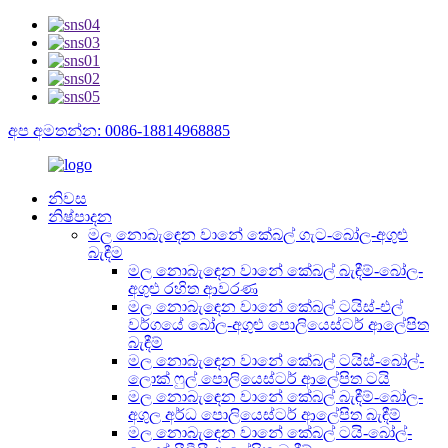
අප අමතන්න: 0086-18814968885
නිවස
නිෂ්පාදන
මල නොබැඳෙන වානේ කේබල් ගැට-බෝල-අගුළු
බැඳීම
මල නොබැඳෙන වානේ කේබල් බැඳීම්-බෝල-
අගුළු රහිත ආවරණ
මල නොබැඳෙන වානේ කේබල් ටයිස්-එල්
වර්ගයේ බෝල-අගුළු පොලියෙස්ටර් ආලේපිත
බැඳීම්
මල නොබැඳෙන වානේ කේබල් ටයිස්-බෝල්-
ලොක් ෆුල් පොලියෙස්ටර් ආලේපිත ටයි
මල නොබැඳෙන වානේ කේබල් බැඳීම්-බෝල-
අගුල අර්ධ පොලියෙස්ටර් ආලේපිත බැඳීම්
මල නොබැඳෙන වානේ කේබල් ටයි-බෝල්-