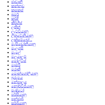
ජාවානි
කන්නඩ
කසකස්
ඛමර්
කුර්දි
කිර්ගිස්
ලතින්
ලැට්වියානු
ලිතුවේනියානු
ලක්සම්බෝ ..
මැසිඩෝනියානු
මැලගසි
මැලේ
මලයාලම්
මෝල්ටිස්
මාඕරි
මරාති
මොන්ගෝලියානු
බුරුමය
නේපාලය
නෝර්වීජියානු
පැෂ්ටෝ
පර්සියානු
පන්ජාබි
සර්බියානු