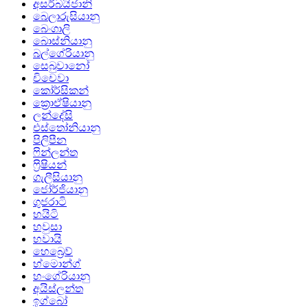
අසර්බයිජානි
බෙලාරුසියානු
බෙංගාලි
බොස්නියානු
බල්ගේරියානු
සෙබුවානෝ
චිචෙවා
කෝර්සිකන්
ක්‍රොඒෂියානු
ලන්දේසි
එස්තෝනියානු
පිලිපීන
ෆින්ලන්ත
ෆ්‍රිෂියන්
ගැලීසියානු
ජෝර්ජියානු
ගුජරාටි
හයිටි
හවුසා
හවායි
හෙබ්‍රෙව්
හ්මොන්ග්
හංගේරියානු
අයිස්ලන්ත
ඉග්බෝ