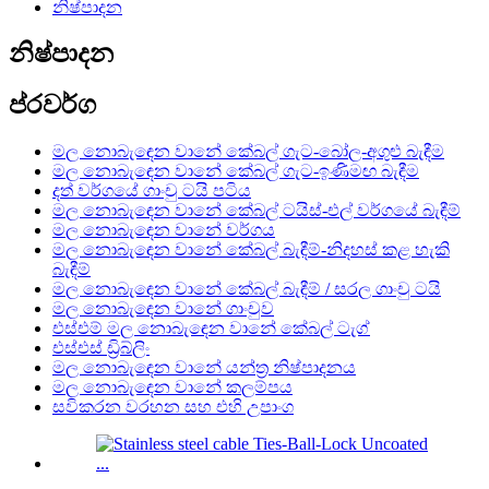
නිෂ්පාදන
නිෂ්පාදන
ප්රවර්ග
මල නොබැඳෙන වානේ කේබල් ගැට-බෝල-අගුළු බැඳීම
මල නොබැඳෙන වානේ කේබල් ගැට-ඉණිමඟ බැඳීම
දත් වර්ගයේ ගාංචු ටයි පටිය
මල නොබැඳෙන වානේ කේබල් ටයිස්-එල් වර්ගයේ බැඳීම්
මල නොබැඳෙන වානේ වර්ගය
මල නොබැඳෙන වානේ කේබල් බැඳීම්-නිදහස් කළ හැකි
බැඳීම්
මල නොබැඳෙන වානේ කේබල් බැඳීම් / සරල ගාංචු ටයි
මල නොබැඳෙන වානේ ගාංචුව
එස්එම් මල නොබැඳෙන වානේ කේබල් ටැග්
එස්එස් ඩ්‍රිබ්ලිං
මල නොබැඳෙන වානේ යන්ත්‍ර නිෂ්පාදනය
මල නොබැඳෙන වානේ කලම්පය
සවිකරන වරහන සහ එහි උපාංග