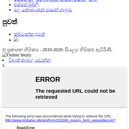
එස්එස් ඩ්‍රිබ්ලිං
මල නොබැඳෙන වානේ ගාංචුව
පුවත්
කර්මාන්ත පුවත්
© ප්‍රකාශන හිමිකම - 2010-2020: සියලුම හිමිකම් ඇවිරිණි.
විද්‍යුත් තැපෑල යවන්න
x