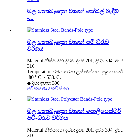
මල නොබැඳෙන වානේ කේබල් බැඳීම්
-...
මල නොබැඳෙන වානේ පටි-ධ්රැව
වර්ගය
Material නිෂ්පාදන ද්‍රව්‍ය: ද්‍රව්‍ය 201, ද්‍රව්‍ය 304, ද්‍රව්‍ය
316
Temperature වැඩ කරන උෂ්ණත්වය: සුදු වානේ
-80 ° C ~ 538. C.
◆ දිග: ඉහත 300
පරීක්ෂණයක්
විස්තර
මල නොබැඳෙන වානේ පොලියෙස්ටර්
පටි-ධ්රැව වර්ගය
Material නිෂ්පාදන ද්‍රව්‍ය: ද්‍රව්‍ය 201, ද්‍රව්‍ය 304, ද්‍රව්‍ය
316