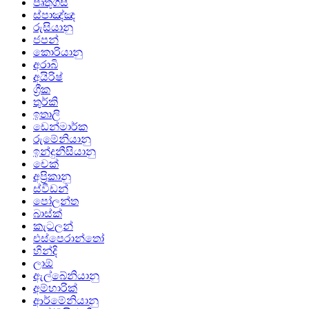
පෘතුගීසි
ස්පාඤ්ඤ
රුසියානු
ජපන්
කොරියානු
අරාබි
අයිරිෂ්
ග්‍රීක
තුර්කි
ඉතාලි
ඩෙන්මාර්ක
රුමේනියානු
ඉන්දුනීසියානු
චෙක්
අප්‍රිකානු
ස්වීඩන්
පෝලන්ත
බාස්ක්
කැටලන්
එස්පෙරාන්තෝ
හින්දි
ලාඕ
ඇල්බේනියානු
අම්හාරික්
ආර්මේනියානු