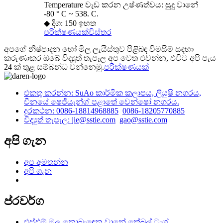
Temperature වැඩ කරන උෂ්ණත්වය: සුදු වානේ
-80 ° C ~ 538. C.
◆ දිග: 150 ඉහත
පරීක්ෂණයක්
විස්තර
අපගේ නිෂ්පාදන හෝ මිල ලැයිස්තුව පිළිබඳ විමසීම් සඳහා
කරුණාකර ඔබේ විද්‍යුත් තැපෑල අප වෙත එවන්න, එවිට අපි පැය
24 ක් තුළ සම්බන්ධ වන්නෙමු.
පරීක්ෂණයක්
එකතු කරන්න: SuAo කාර්මික කලාපය, ලියුෂි නගරය,
චීනයේ ෂෙජියැන්ග් පළාතේ වෙන්ෂෝ නගරය.
දුරකථන: 0086-18814968885
0086-18205770885
විද්‍යුත් තැපෑල: jie@sstie.com
gao@sstie.com
අපි ගැන
අප අමතන්න
අපි ගැන
ප්රවර්ග
එස්එම් මල නොබැඳෙන වානේ කේබල් ටැග්