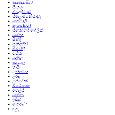
සෙසෝතෝ
සිංහල
ස්ලෝවැක්
ස්ලොවේනියානු
සෝමාලි
සැමෝවන්
ස්කොට්ස් ගේලික්
ෂෝනා
සින්දි
සුන්දනීස්
ස්වහීලී
ටජික්
දෙමළ
තෙළිඟු
තායි
යුක්රේන
උර්දු
උස්බෙක්
වියට්නාම
වේල්ස්
ෂෝසා
ඉඩිෂ්
යොරුබා
සුලූ