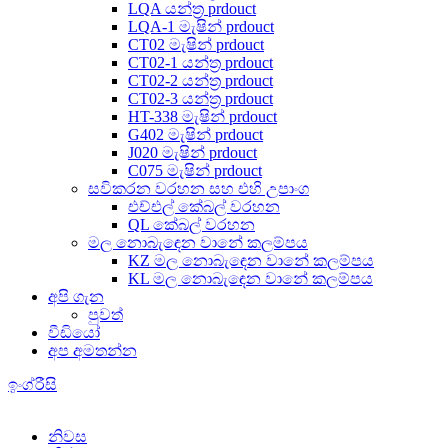
LQA යන්ත්‍ර prdouct
LQA-1 මැෂින් prdouct
CT02 මැෂින් prdouct
CT02-1 යන්ත්‍ර prdouct
CT02-2 යන්ත්‍ර prdouct
CT02-3 යන්ත්‍ර prdouct
HT-338 මැෂින් prdouct
G402 මැෂින් prdouct
J020 මැෂින් prdouct
C075 මැෂින් prdouct
සවිකරන වරහන සහ එහි උපාංග
එච්එල් කේබල් වරහන
QL කේබල් වරහන
මල නොබැඳෙන වානේ කලම්පය
KZ මල නොබැඳෙන වානේ කලම්පය
KL මල නොබැඳෙන වානේ කලම්පය
අපි ගැන
පුවත්
වීඩියෝ
අප අමතන්න
ඉංග්රීසි
නිවස