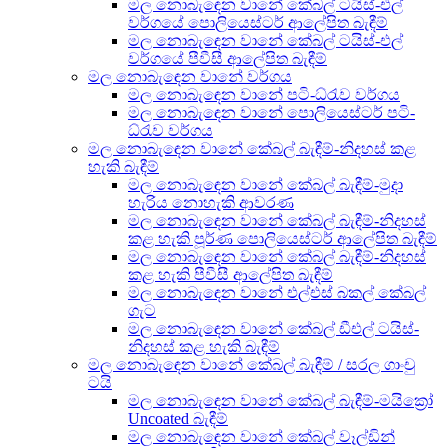
මල නොබැඳෙන වානේ කේබල් ටයිස්-එල්
වර්ගයේ පොලියෙස්ටර් ආලේපිත බැඳීම්
මල නොබැඳෙන වානේ කේබල් ටයිස්-එල්
වර්ගයේ පීවීසී ආලේපිත බැඳීම්
මල නොබැඳෙන වානේ වර්ගය
මල නොබැඳෙන වානේ පටි-ධ්රැව වර්ගය
මල නොබැඳෙන වානේ පොලියෙස්ටර් පටි-
ධ්රැව වර්ගය
මල නොබැඳෙන වානේ කේබල් බැඳීම්-නිදහස් කළ
හැකි බැඳීම්
මල නොබැඳෙන වානේ කේබල් බැඳීම්-මුදා
හැරිය නොහැකි ආවරණ
මල නොබැඳෙන වානේ කේබල් බැඳීම්-නිදහස්
කළ හැකි පූර්ණ පොලියෙස්ටර් ආලේපිත බැඳීම්
මල නොබැඳෙන වානේ කේබල් බැඳීම්-නිදහස්
කළ හැකි පීවීසී ආලේපිත බැඳීම්
මල නොබැඳෙන වානේ එල්එස් බකල් කේබල්
ගැට
මල නොබැඳෙන වානේ කේබල් ඩීඑල් ටයිස්-
නිදහස් කළ හැකි බැඳීම්
මල නොබැඳෙන වානේ කේබල් බැඳීම් / සරල ගාංචු
ටයි
මල නොබැඳෙන වානේ කේබල් බැඳීම්-මයික්‍රෝ
Uncoated බැඳීම්
මල නොබැඳෙන වානේ කේබල් වෑල්ඩින්