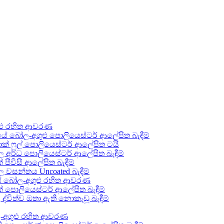
ළු රහිත ආවරණ
 බෝල-අගුළු පොලියෙස්ටර් ආලේපිත බැඳීම්
 ෆුල් පොලියෙස්ටර් ආලේපිත ටයි
අර්ධ පොලියෙස්ටර් ආලේපිත බැඳීම්
වීසී ආලේපිත බැඳීම්
වසන්තය Uncoated බැඳීම්
ේ බෝල-අගුළු රහිත ආවරණ
පොලියෙස්ටර් ආලේපිත බැඳීම්
ිත්ව ඔතා ඇති නොකැඩූ බැඳීම්
-අගුළු රහිත ආවරණ