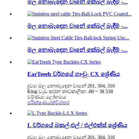
මල නොබැඳෙන වානේ කේබල් බැඳීම් -...
මල නොබැඳෙන වානේ කේබල් බැඳීම් -...
මල නොබැඳෙන වානේ කේබල් බැඳීම් -...
EarTeeeh වර්ගයේ ගාංචු- CX ශ්‍රේණිය
ද්‍රව්‍ය: මල නොබැඳෙන වානේ 201, 304, 316
King වැඩ කරන තාවකාලික: -80 ~ 38 538
වර්ණය: ලෝහමය
පරීක්ෂණයක්
විස්තර
L වර්ගයේ බකල්-එල් / එල්එක්ස් ශ්‍රේණිය
ද්‍රව්‍ය: මල නොබැඳෙන වානේ 201, 304, 316