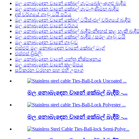
මල නොබැඳෙන වානේ කේබල් ගැට-බෝල-අගුළු බැඳීම
මල නොබැඳෙන වානේ කේබල් ගැට-ඉණිමඟ බැඳීම
දත් වර්ගයේ ගාංචු ටයි පටිය
මල නොබැඳෙන වානේ කේබල් ටයිස්-එල් වර්ගයේ බැඳීම්
මල නොබැඳෙන වානේ වර්ගය
මල නොබැඳෙන වානේ කේබල් බැඳීම්-නිදහස් කළ හැකි බැඳීම
මල නොබැඳෙන වානේ කේබල් බැඳීම් / සරල ගාංචු ටයි
මල නොබැඳෙන වානේ ගාංචුව
එස්එම් මල නොබැඳෙන වානේ කේබල් ටැග්
එස්එස් ඩ්‍රිබ්ලිං
මල නොබැඳෙන වානේ යන්ත්‍ර නිෂ්පාදනය
මල නොබැඳෙන වානේ කලම්පය
සවිකරන වරහන සහ එහි උපාංග
මල නොබැඳෙන වානේ කේබල් බැඳීම් -...
මල නොබැඳෙන වානේ කේබල් බැඳීම් -...