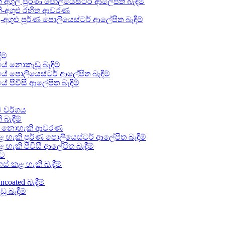
ගුල පූර්ණ පොලියෙස්ටර් ආලේපිත බැඳීම්
-අගුළු රහිත ආවරණ
ුළු පූර්ණ පොලියෙස්ටර් ආලේපිත බැඳීම්
ම්
ේ නොකැඩූ බැඳීම්
ේ පොලියෙස්ටර් ආලේපිත බැඳීම්
පීවීසී ආලේපිත බැඳීම්
ව වර්ගය
බැඳීම්
රිය නොහැකි ආවරණ
හැකි පූර්ණ පොලියෙස්ටර් ආලේපිත බැඳීම්
ැකි පීවීසී ආලේපිත බැඳීම්
ැට
් කළ හැකි බැඳීම්
oated බැඳීම්
 බැඳීම්