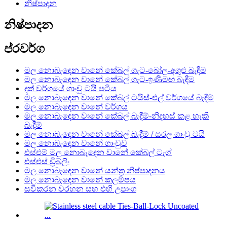
නිෂ්පාදන
නිෂ්පාදන
ප්රවර්ග
මල නොබැඳෙන වානේ කේබල් ගැට-බෝල-අගුළු බැඳීම
මල නොබැඳෙන වානේ කේබල් ගැට-ඉණිමඟ බැඳීම
දත් වර්ගයේ ගාංචු ටයි පටිය
මල නොබැඳෙන වානේ කේබල් ටයිස්-එල් වර්ගයේ බැඳීම්
මල නොබැඳෙන වානේ වර්ගය
මල නොබැඳෙන වානේ කේබල් බැඳීම්-නිදහස් කළ හැකි
බැඳීම්
මල නොබැඳෙන වානේ කේබල් බැඳීම් / සරල ගාංචු ටයි
මල නොබැඳෙන වානේ ගාංචුව
එස්එම් මල නොබැඳෙන වානේ කේබල් ටැග්
එස්එස් ඩ්‍රිබ්ලිං
මල නොබැඳෙන වානේ යන්ත්‍ර නිෂ්පාදනය
මල නොබැඳෙන වානේ කලම්පය
සවිකරන වරහන සහ එහි උපාංග