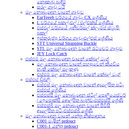
නොකැඩූ බැඳීම්
සරල ගාංචු ටයි
මල නොබැඳෙන වානේ ගාංචුව
EarTeeeh වර්ගයේ ගාංචු- CX ශ්‍රේණිය
L වර්ගයේ බකල්-එල් / එල්එක්ස් ශ්‍රේණිය
එස්එල් වර්ගයේ යුනිවර්සල් ක්ලැම්ප් ස්ට්‍රැපිං
බකල්
ඉස්කුරුප්පු වර්ගය ගාංචු-එල්එස් ශ්‍රේණිය
STT Universal Strapping Buckle
STL මල නොබැඳෙන වානේ රැට්චෙට් ගාංචුව
JEY Lock Catch
එස්එම් මල නොබැඳෙන වානේ කේබල් ටැග්
මල නොබැඳෙන වානේ පහසුවෙන් කියවිය
හැකි කේබල් සලකුණු
එස්එම් මල නොබැඳෙන වානේ කේබල් ටැග්
එස්එස් ඩ්‍රිබ්ලිං
එස්එස් මල නොබැඳෙන වානේ ආලේපිත පටි-
එස්එස් ශ්‍රේණිය
එස්එස්පී මල නොබැඳෙන ස්ටීල් පොලියෙස්ටර්
/ ඉෙපොක්සි ආෙල්පිත බෑන්ඩ්-එස්එස්පී ශ්‍රේණි
එස්එස්බී මල නොබැඳෙන වානේ පීවීසී
ආලේපිත පටි-එස්එස්බී ශ්‍රේණි
මල නොබැඳෙන වානේ යන්ත්‍ර නිෂ්පාදනය
C001 මැෂින් prdouct
C001-1 යන්ත්‍ර prdouct