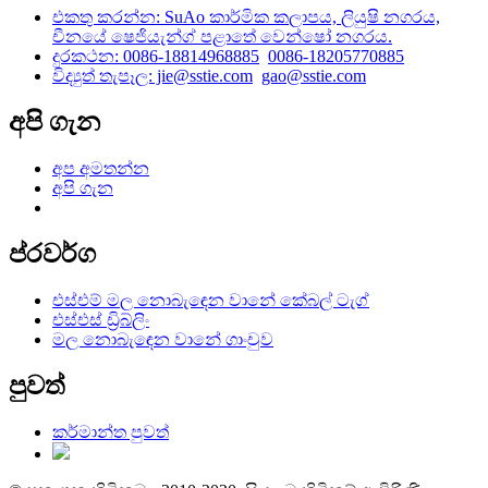
එකතු කරන්න: SuAo කාර්මික කලාපය, ලියුෂි නගරය,
චීනයේ ෂෙජියැන්ග් පළාතේ වෙන්ෂෝ නගරය.
දුරකථන: 0086-18814968885
0086-18205770885
විද්‍යුත් තැපෑල: jie@sstie.com
gao@sstie.com
අපි ගැන
අප අමතන්න
අපි ගැන
ප්රවර්ග
එස්එම් මල නොබැඳෙන වානේ කේබල් ටැග්
එස්එස් ඩ්‍රිබ්ලිං
මල නොබැඳෙන වානේ ගාංචුව
පුවත්
කර්මාන්ත පුවත්