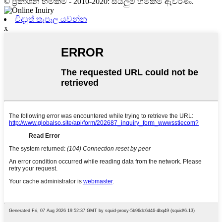
© ප්‍රකාශන හිමිකම - 2010-2020: සියලුම හිමිකම් ඇවිරිණි.
විද්‍යුත් තැපෑල යවන්න
x