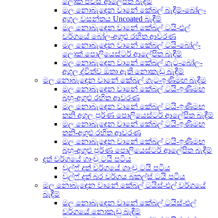
ලොක් පීවීසී ආලේපිත බැඳීම්
මල නොබැඳෙන වානේ කේබල් බැඳීම්-බෝල-
අගුල වසන්තය Uncoated බැඳීම්
මල නොබැඳෙන වානේ කේබල් ටයි-එල්
වර්ගයේ බෝල-අගුළු රහිත ආවරණ
මල නොබැඳෙන වානේ කේබල් ටයි-බෝල්-
ලොක් පොලියෙස්ටර් ආලේපිත බැඳීම්
මල නොබැඳෙන වානේ කේබල් ගැට-බෝල-
අගුල ද්විත්ව ඔතා ඇති නොකැඩූ බැඳීම්
මල නොබැඳෙන වානේ කේබල් ගැට-ඉණිමඟ බැඳීම
මල නොබැඳෙන වානේ කේබල් ටයි-ඉණිමඟ
බහු-අගුළු රහිත ආවරණ
මල නොබැඳෙන වානේ කේබල් ටයි-ඉණිමඟ
තනි අගුල පූර්ණ පොලියෙස්ටර් ආලේපිත බැඳීම්
මල නොබැඳෙන වානේ කේබල් ටයි-ඉණිමඟ
තනි-අගුළු රහිත ආවරණ
මල නොබැඳෙන වානේ කේබල් ටයි-ඉණිමඟ
බහු-අගුළු පූර්ණ පොලියෙස්ටර් ආලේපිත බැඳීම්
දත් වර්ගයේ ගාංචු ටයි පටිය
වුල්ෆ් දත් වර්ගයේ ගාංචු ටයි පටිය
වුල්ෆ් දත් බර වර්ගය බකල්ස් ටයි පටිය
මල නොබැඳෙන වානේ කේබල් ටයිස්-එල් වර්ගයේ
බැඳීම්
මල නොබැඳෙන වානේ කේබල් ටයිස්-එල්
වර්ගයේ නොකැඩූ බැඳීම්