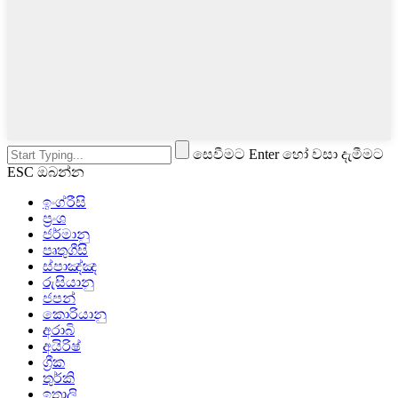
සෙවීමට Enter හෝ වසා දැමීමට
ESC ඔබන්න
ඉංග්රීසි
ප්‍රංශ
ජර්මානු
පෘතුගීසි
ස්පාඤ්ඤ
රුසියානු
ජපන්
කොරියානු
අරාබි
අයිරිෂ්
ග්‍රීක
තුර්කි
ඉතාලි