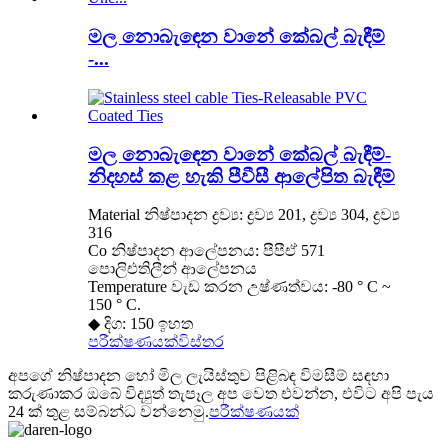
මල නොබැඳෙන වානේ කේබල් බැඳීම්
-...
මල නොබැඳෙන වානේ කේබල් බැඳීම්-
නිදහස් කළ හැකි පීවීසී ආලේපිත බැඳීම්
Material නිෂ්පාදන ද්‍රව්‍ය: ද්‍රව්‍ය 201, ද්‍රව්‍ය 304, ද්‍රව්‍ය
316
Co නිෂ්පාදන ආලේපනය: පීපීඒ 571
පොලිඑතිලීන් ආලේපනය
Temperature වැඩ කරන උෂ්ණත්වය: -80 ° C ~
150 ° C.
◆ දිග: 150 ඉහත
පරීක්ෂණයක්
විස්තර
අපගේ නිෂ්පාදන හෝ මිල ලැයිස්තුව පිළිබඳ විමසීම් සඳහා
කරුණාකර ඔබේ විද්‍යුත් තැපෑල අප වෙත එවන්න, එවිට අපි පැය
24 ක් තුළ සම්බන්ධ වන්නෙමු.
පරීක්ෂණයක්