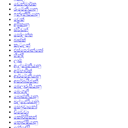
ඩෙන්මාර්ක
රුමේනියානු
ඉන්දුනීසියානු
චෙක්
අප්‍රිකානු
ස්වීඩන්
පෝලන්ත
බාස්ක්
කැටලන්
එස්පෙරාන්තෝ
හින්දි
ලාඕ
ඇල්බේනියානු
අම්හාරික්
ආර්මේනියානු
අසර්බයිජානි
බෙලාරුසියානු
බෙංගාලි
බොස්නියානු
බල්ගේරියානු
සෙබුවානෝ
චිචෙවා
කෝර්සිකන්
ක්‍රොඒෂියානු
ලන්දේසි