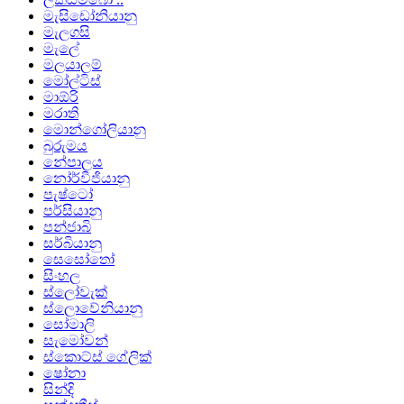
මැසිඩෝනියානු
මැලගසි
මැලේ
මලයාලම්
මෝල්ටිස්
මාඕරි
මරාති
මොන්ගෝලියානු
බුරුමය
නේපාලය
නෝර්වීජියානු
පැෂ්ටෝ
පර්සියානු
පන්ජාබි
සර්බියානු
සෙසෝතෝ
සිංහල
ස්ලෝවැක්
ස්ලොවේනියානු
සෝමාලි
සැමෝවන්
ස්කොට්ස් ගේලික්
ෂෝනා
සින්දි