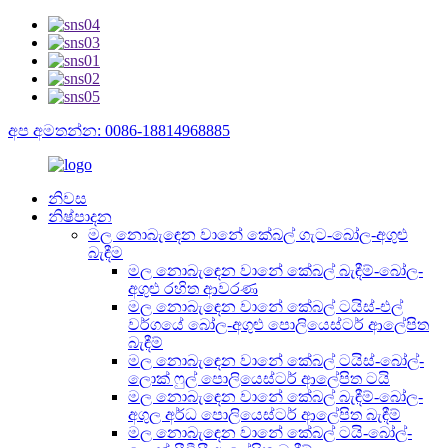
අප අමතන්න: 0086-18814968885
නිවස
නිෂ්පාදන
මල නොබැඳෙන වානේ කේබල් ගැට-බෝල-අගුළු
බැඳීම
මල නොබැඳෙන වානේ කේබල් බැඳීම්-බෝල-
අගුළු රහිත ආවරණ
මල නොබැඳෙන වානේ කේබල් ටයිස්-එල්
වර්ගයේ බෝල-අගුළු පොලියෙස්ටර් ආලේපිත
බැඳීම්
මල නොබැඳෙන වානේ කේබල් ටයිස්-බෝල්-
ලොක් ෆුල් පොලියෙස්ටර් ආලේපිත ටයි
මල නොබැඳෙන වානේ කේබල් බැඳීම්-බෝල-
අගුල අර්ධ පොලියෙස්ටර් ආලේපිත බැඳීම්
මල නොබැඳෙන වානේ කේබල් ටයි-බෝල්-