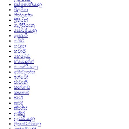
එස්තෝනියානු
පිලිපීන
ෆින්ලන්ත
ෆ්‍රිෂියන්
ගැලීසියානු
ජෝර්ජියානු
ගුජරාටි
හයිටි
හවුසා
හවායි
හෙබ්‍රෙව්
හ්මොන්ග්
හංගේරියානු
අයිස්ලන්ත
ඉග්බෝ
ජාවානි
කන්නඩ
කසකස්
ඛමර්
කුර්දි
කිර්ගිස්
ලතින්
ලැට්වියානු
ලිතුවේනියානු
ලක්සම්බෝ ..