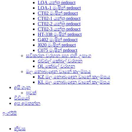
LQA යන්ත්‍ර prdouct
LQA-1 මැෂින් prdouct
CT02 මැෂින් prdouct
CT02-1 යන්ත්‍ර prdouct
CT02-2 යන්ත්‍ර prdouct
CT02-3 යන්ත්‍ර prdouct
HT-338 මැෂින් prdouct
G402 මැෂින් prdouct
J020 මැෂින් prdouct
C075 මැෂින් prdouct
සවිකරන වරහන සහ එහි උපාංග
එච්එල් කේබල් වරහන
QL කේබල් වරහන
මල නොබැඳෙන වානේ කලම්පය
KZ මල නොබැඳෙන වානේ කලම්පය
KL මල නොබැඳෙන වානේ කලම්පය
අපි ගැන
පුවත්
වීඩියෝ
අප අමතන්න
ඉංග්රීසි
නිවස