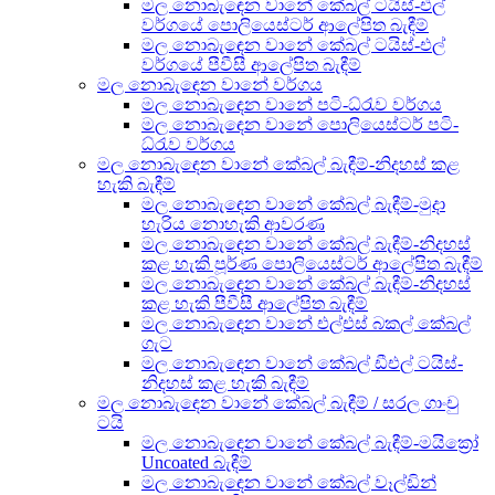
මල නොබැඳෙන වානේ කේබල් ටයිස්-එල්
වර්ගයේ පොලියෙස්ටර් ආලේපිත බැඳීම්
මල නොබැඳෙන වානේ කේබල් ටයිස්-එල්
වර්ගයේ පීවීසී ආලේපිත බැඳීම්
මල නොබැඳෙන වානේ වර්ගය
මල නොබැඳෙන වානේ පටි-ධ්රැව වර්ගය
මල නොබැඳෙන වානේ පොලියෙස්ටර් පටි-
ධ්රැව වර්ගය
මල නොබැඳෙන වානේ කේබල් බැඳීම්-නිදහස් කළ
හැකි බැඳීම්
මල නොබැඳෙන වානේ කේබල් බැඳීම්-මුදා
හැරිය නොහැකි ආවරණ
මල නොබැඳෙන වානේ කේබල් බැඳීම්-නිදහස්
කළ හැකි පූර්ණ පොලියෙස්ටර් ආලේපිත බැඳීම්
මල නොබැඳෙන වානේ කේබල් බැඳීම්-නිදහස්
කළ හැකි පීවීසී ආලේපිත බැඳීම්
මල නොබැඳෙන වානේ එල්එස් බකල් කේබල්
ගැට
මල නොබැඳෙන වානේ කේබල් ඩීඑල් ටයිස්-
නිදහස් කළ හැකි බැඳීම්
මල නොබැඳෙන වානේ කේබල් බැඳීම් / සරල ගාංචු
ටයි
මල නොබැඳෙන වානේ කේබල් බැඳීම්-මයික්‍රෝ
Uncoated බැඳීම්
මල නොබැඳෙන වානේ කේබල් වෑල්ඩින්