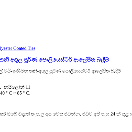
 අගුල පූර්ණ පොලියෙස්ටර් ආලේපිත බැඳීම්
ටයි-ඉණිමඟ තනි-අගුල පූර්ණ පොලියෙස්ටර් ආලේපිත බැඳීම්
， නයිලෝන් 11
0 ° C ~ 85 ° C.
ර ඔබේ විද්‍යුත් තැපෑල අප වෙත එවන්න, එවිට අපි පැය 24 ක් තුළ