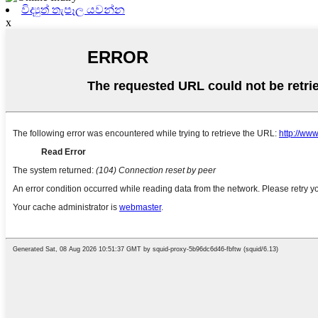
විද්‍යුත් තැපෑල යවන්න
x