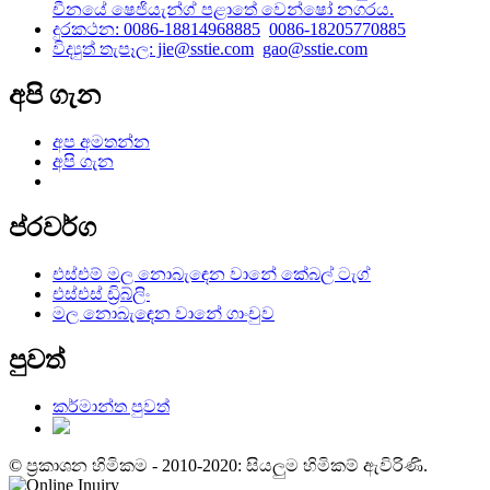
චීනයේ ෂෙජියැන්ග් පළාතේ වෙන්ෂෝ නගරය.
දුරකථන: 0086-18814968885
0086-18205770885
විද්‍යුත් තැපෑල: jie@sstie.com
gao@sstie.com
අපි ගැන
අප අමතන්න
අපි ගැන
ප්රවර්ග
එස්එම් මල නොබැඳෙන වානේ කේබල් ටැග්
එස්එස් ඩ්‍රිබ්ලිං
මල නොබැඳෙන වානේ ගාංචුව
පුවත්
කර්මාන්ත පුවත්
© ප්‍රකාශන හිමිකම - 2010-2020: සියලුම හිමිකම් ඇවිරිණි.