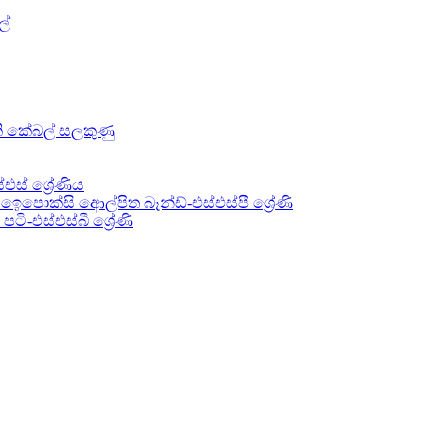
ල්
 කේබල් සලකුණු
ස් ශ්‍රේණිය
ෙපොක්සි ආෙල්පිත බෑන්ඩ්-එස්එස්පී ශ්‍රේණි
ි-එස්එස්බී ශ්‍රේණි