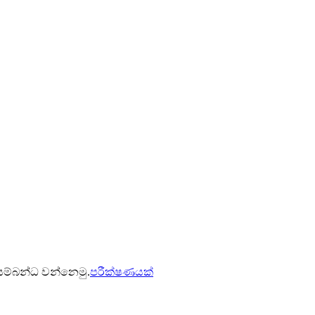
 සම්බන්ධ වන්නෙමු.
පරීක්ෂණයක්