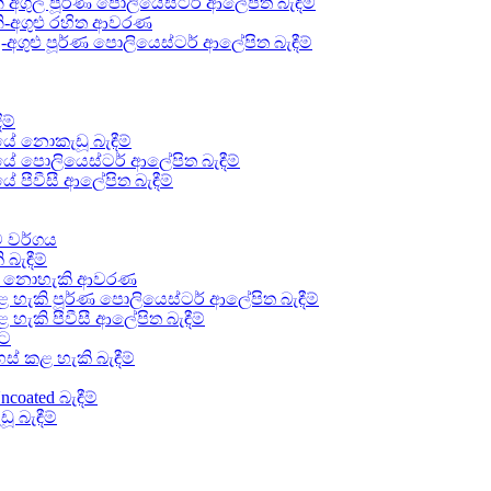
ගුල පූර්ණ පොලියෙස්ටර් ආලේපිත බැඳීම්
-අගුළු රහිත ආවරණ
ුළු පූර්ණ පොලියෙස්ටර් ආලේපිත බැඳීම්
ම්
ේ නොකැඩූ බැඳීම්
ේ පොලියෙස්ටර් ආලේපිත බැඳීම්
පීවීසී ආලේපිත බැඳීම්
ව වර්ගය
බැඳීම්
රිය නොහැකි ආවරණ
හැකි පූර්ණ පොලියෙස්ටර් ආලේපිත බැඳීම්
ැකි පීවීසී ආලේපිත බැඳීම්
ැට
් කළ හැකි බැඳීම්
oated බැඳීම්
 බැඳීම්