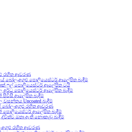
ළු රහිත ආවරණ
 බෝල-අගුළු පොලියෙස්ටර් ආලේපිත බැඳීම්
 ෆුල් පොලියෙස්ටර් ආලේපිත ටයි
අර්ධ පොලියෙස්ටර් ආලේපිත බැඳීම්
වීසී ආලේපිත බැඳීම්
වසන්තය Uncoated බැඳීම්
ේ බෝල-අගුළු රහිත ආවරණ
පොලියෙස්ටර් ආලේපිත බැඳීම්
ිත්ව ඔතා ඇති නොකැඩූ බැඳීම්
-අගුළු රහිත ආවරණ