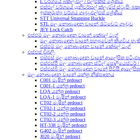
L වර්ගයේ බකල්-එල් / එල්එක්ස් ශ්‍රේණිය
එස්එල් වර්ගයේ යුනිවර්සල් ක්ලැම්ප් ස්ට්‍රැපිං බක
ඉස්කුරුප්පු වර්ගය ගාංචු-එල්එස් ශ්‍රේණිය
STT Universal Strapping Buckle
STL මල නොබැඳෙන වානේ රැට්චෙට් ගාංචුව
JEY Lock Catch
එස්එම් මල නොබැඳෙන වානේ කේබල් ටැග්
මල නොබැඳෙන වානේ පහසුවෙන් කියවිය හැකි
එස්එම් මල නොබැඳෙන වානේ කේබල් ටැග්
එස්එස් ඩ්‍රිබ්ලිං
එස්එස් මල නොබැඳෙන වානේ ආලේපිත පටි-එස්එ
එස්එස්පී මල නොබැඳෙන ස්ටීල් පොලියෙස්ටර් / ඉ
එස්එස්බී මල නොබැඳෙන වානේ පීවීසී ආලේපිත පට
මල නොබැඳෙන වානේ යන්ත්‍ර නිෂ්පාදනය
C001 මැෂින් prdouct
C001-1 යන්ත්‍ර prdouct
LQA යන්ත්‍ර prdouct
LQA-1 මැෂින් prdouct
CT02 මැෂින් prdouct
CT02-1 යන්ත්‍ර prdouct
CT02-2 යන්ත්‍ර prdouct
CT02-3 යන්ත්‍ර prdouct
HT-338 මැෂින් prdouct
G402 මැෂින් prdouct
J020 මැෂින් prdouct