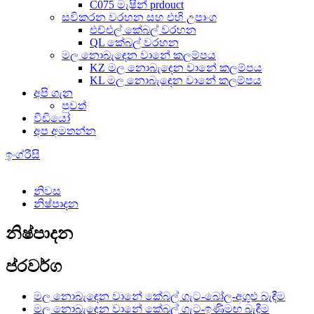
C075 මැෂින් prdouct
සවිකරන වරහන සහ එහි උපාංග
එච්එල් කේබල් වරහන
QL කේබල් වරහන
මල නොබැඳෙන වානේ කලම්පය
KZ මල නොබැඳෙන වානේ කලම්පය
KL මල නොබැඳෙන වානේ කලම්පය
අපි ගැන
පුවත්
වීඩියෝ
අප අමතන්න
ඉංග්රීසි
නිවස
නිෂ්පාදන
නිෂ්පාදන
ප්රවර්ග
මල නොබැඳෙන වානේ කේබල් ගැට-බෝල-අගුළු බැඳීම
මල නොබැඳෙන වානේ කේබල් ගැට-ඉණිමඟ බැඳීම