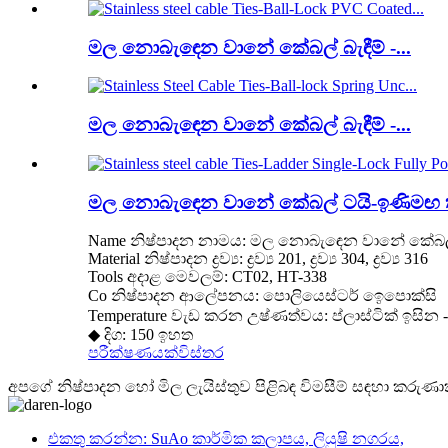
මල නොබැඳෙන වානේ කේබල් බැඳීම් -...
මල නොබැඳෙන වානේ කේබල් බැඳීම් -...
මල නොබැඳෙන වානේ කේබල් ටයි-ඉණිමඟ තනි
Name නිෂ්පාදන නාමය: මල නොබැඳෙන වානේ කේබල් 
Material නිෂ්පාදන ද්‍රව්‍ය: ද්‍රව්‍ය 201, ද්‍රව්‍ය 304, ද්‍රව්‍ය 316
Tools අදාළ මෙවලම්: CT02, HT-338
Co නිෂ්පාදන ආලේපනය: පොලියෙස්ටර් ඉෙපොක්සි 
Temperature වැඩ කරන උෂ්ණත්වය: ප්ලාස්ටික් ඉසින -4
◆ දිග: 150 ඉහත
පරීක්ෂණයක්
විස්තර
අපගේ නිෂ්පාදන හෝ මිල ලැයිස්තුව පිළිබඳ විමසීම් සඳහා කරුණාක
එකතු කරන්න: SuAo කාර්මික කලාපය, ලියුෂි නගරය,