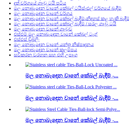
දත් වර්ගයේ ගාංචු ටයි පටිය
මල නොබැඳෙන වානේ කේබල් ටයිස්-එල් වර්ගයේ බැඳීම්
මල නොබැඳෙන වානේ වර්ගය
මල නොබැඳෙන වානේ කේබල් බැඳීම්-නිදහස් කළ හැකි බැඳීම
මල නොබැඳෙන වානේ කේබල් බැඳීම් / සරල ගාංචු ටයි
මල නොබැඳෙන වානේ ගාංචුව
එස්එම් මල නොබැඳෙන වානේ කේබල් ටැග්
එස්එස් ඩ්‍රිබ්ලිං
මල නොබැඳෙන වානේ යන්ත්‍ර නිෂ්පාදනය
මල නොබැඳෙන වානේ කලම්පය
සවිකරන වරහන සහ එහි උපාංග
මල නොබැඳෙන වානේ කේබල් බැඳීම් -...
මල නොබැඳෙන වානේ කේබල් බැඳීම් -...
මල නොබැඳෙන වානේ කේබල් බැඳීම් -...