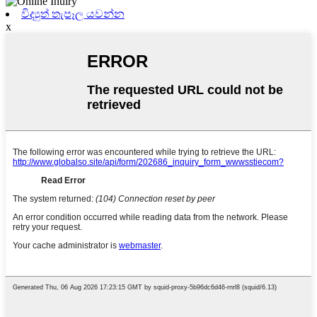
විද්‍යුත් තැපෑල යවන්න
x