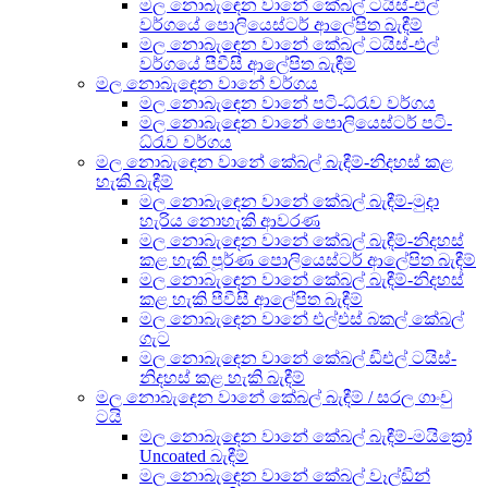
මල නොබැඳෙන වානේ කේබල් ටයිස්-එල්
වර්ගයේ පොලියෙස්ටර් ආලේපිත බැඳීම්
මල නොබැඳෙන වානේ කේබල් ටයිස්-එල්
වර්ගයේ පීවීසී ආලේපිත බැඳීම්
මල නොබැඳෙන වානේ වර්ගය
මල නොබැඳෙන වානේ පටි-ධ්රැව වර්ගය
මල නොබැඳෙන වානේ පොලියෙස්ටර් පටි-
ධ්රැව වර්ගය
මල නොබැඳෙන වානේ කේබල් බැඳීම්-නිදහස් කළ
හැකි බැඳීම්
මල නොබැඳෙන වානේ කේබල් බැඳීම්-මුදා
හැරිය නොහැකි ආවරණ
මල නොබැඳෙන වානේ කේබල් බැඳීම්-නිදහස්
කළ හැකි පූර්ණ පොලියෙස්ටර් ආලේපිත බැඳීම්
මල නොබැඳෙන වානේ කේබල් බැඳීම්-නිදහස්
කළ හැකි පීවීසී ආලේපිත බැඳීම්
මල නොබැඳෙන වානේ එල්එස් බකල් කේබල්
ගැට
මල නොබැඳෙන වානේ කේබල් ඩීඑල් ටයිස්-
නිදහස් කළ හැකි බැඳීම්
මල නොබැඳෙන වානේ කේබල් බැඳීම් / සරල ගාංචු
ටයි
මල නොබැඳෙන වානේ කේබල් බැඳීම්-මයික්‍රෝ
Uncoated බැඳීම්
මල නොබැඳෙන වානේ කේබල් වෑල්ඩින්