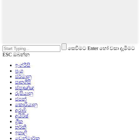
සෙවීමට Enter හෝ වසා දැමීමට
ESC ඔබන්න
ඉංග්රීසි
ප්‍රංශ
ජර්මානු
පෘතුගීසි
ස්පාඤ්ඤ
රුසියානු
ජපන්
කොරියානු
අරාබි
අයිරිෂ්
ග්‍රීක
තුර්කි
ඉතාලි
ඩෙන්මාර්ක