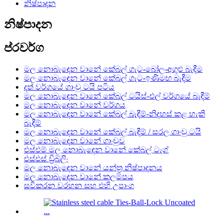
නිෂ්පාදන
නිෂ්පාදන
ප්රවර්ග
මල නොබැඳෙන වානේ කේබල් ගැට-බෝල-අගුළු බැඳීම
මල නොබැඳෙන වානේ කේබල් ගැට-ඉණිමඟ බැඳීම
දත් වර්ගයේ ගාංචු ටයි පටිය
මල නොබැඳෙන වානේ කේබල් ටයිස්-එල් වර්ගයේ බැඳීම්
මල නොබැඳෙන වානේ වර්ගය
මල නොබැඳෙන වානේ කේබල් බැඳීම්-නිදහස් කළ හැකි
බැඳීම්
මල නොබැඳෙන වානේ කේබල් බැඳීම් / සරල ගාංචු ටයි
මල නොබැඳෙන වානේ ගාංචුව
එස්එම් මල නොබැඳෙන වානේ කේබල් ටැග්
එස්එස් ඩ්‍රිබ්ලිං
මල නොබැඳෙන වානේ යන්ත්‍ර නිෂ්පාදනය
මල නොබැඳෙන වානේ කලම්පය
සවිකරන වරහන සහ එහි උපාංග