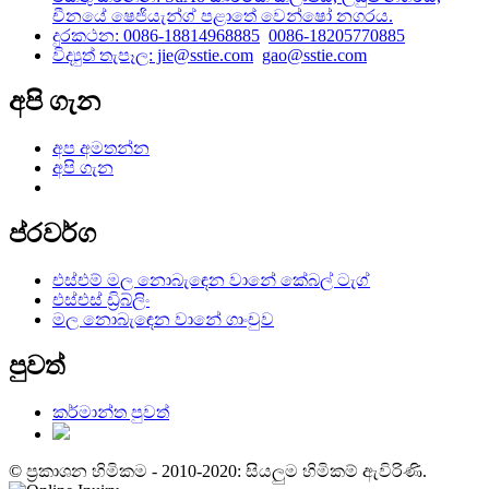
චීනයේ ෂෙජියැන්ග් පළාතේ වෙන්ෂෝ නගරය.
දුරකථන: 0086-18814968885
0086-18205770885
විද්‍යුත් තැපෑල: jie@sstie.com
gao@sstie.com
අපි ගැන
අප අමතන්න
අපි ගැන
ප්රවර්ග
එස්එම් මල නොබැඳෙන වානේ කේබල් ටැග්
එස්එස් ඩ්‍රිබ්ලිං
මල නොබැඳෙන වානේ ගාංචුව
පුවත්
කර්මාන්ත පුවත්
© ප්‍රකාශන හිමිකම - 2010-2020: සියලුම හිමිකම් ඇවිරිණි.