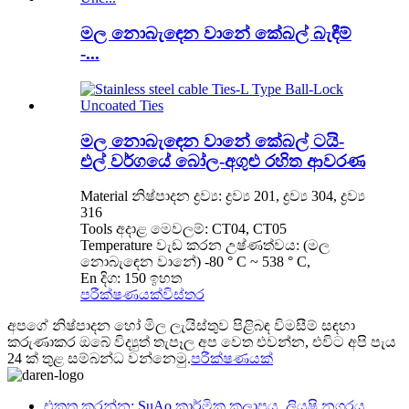
මල නොබැඳෙන වානේ කේබල් බැඳීම්
-...
මල නොබැඳෙන වානේ කේබල් ටයි-
එල් වර්ගයේ බෝල-අගුළු රහිත ආවරණ
Material නිෂ්පාදන ද්‍රව්‍ය: ද්‍රව්‍ය 201, ද්‍රව්‍ය 304, ද්‍රව්‍ය
316
Tools අදාළ මෙවලම්: CT04, CT05
Temperature වැඩ කරන උෂ්ණත්වය: (මල
නොබැඳෙන වානේ) -80 ° C ~ 538 ° C,
En දිග: 150 ඉහත
පරීක්ෂණයක්
විස්තර
අපගේ නිෂ්පාදන හෝ මිල ලැයිස්තුව පිළිබඳ විමසීම් සඳහා
කරුණාකර ඔබේ විද්‍යුත් තැපෑල අප වෙත එවන්න, එවිට අපි පැය
24 ක් තුළ සම්බන්ධ වන්නෙමු.
පරීක්ෂණයක්
එකතු කරන්න: SuAo කාර්මික කලාපය, ලියුෂි නගරය,