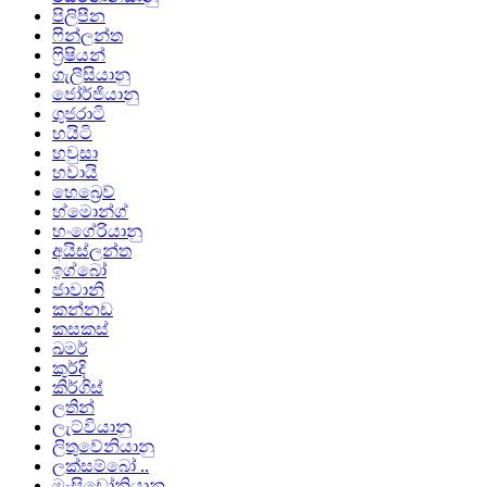
පිලිපීන
ෆින්ලන්ත
ෆ්‍රිෂියන්
ගැලීසියානු
ජෝර්ජියානු
ගුජරාටි
හයිටි
හවුසා
හවායි
හෙබ්‍රෙව්
හ්මොන්ග්
හංගේරියානු
අයිස්ලන්ත
ඉග්බෝ
ජාවානි
කන්නඩ
කසකස්
ඛමර්
කුර්දි
කිර්ගිස්
ලතින්
ලැට්වියානු
ලිතුවේනියානු
ලක්සම්බෝ ..
මැසිඩෝනියානු