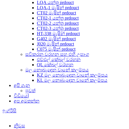
LQA යන්ත්‍ර prdouct
LQA-1 මැෂින් prdouct
CT02 මැෂින් prdouct
CT02-1 යන්ත්‍ර prdouct
CT02-2 යන්ත්‍ර prdouct
CT02-3 යන්ත්‍ර prdouct
HT-338 මැෂින් prdouct
G402 මැෂින් prdouct
J020 මැෂින් prdouct
C075 මැෂින් prdouct
සවිකරන වරහන සහ එහි උපාංග
එච්එල් කේබල් වරහන
QL කේබල් වරහන
මල නොබැඳෙන වානේ කලම්පය
KZ මල නොබැඳෙන වානේ කලම්පය
KL මල නොබැඳෙන වානේ කලම්පය
අපි ගැන
පුවත්
වීඩියෝ
අප අමතන්න
ඉංග්රීසි
නිවස