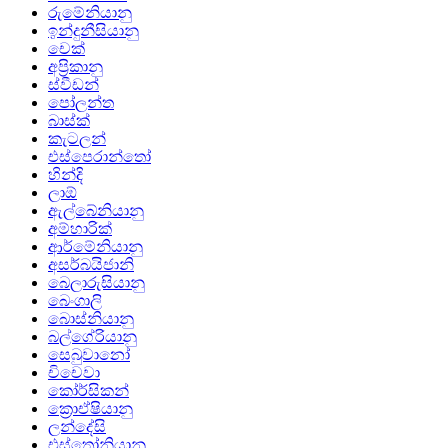
රුමේනියානු
ඉන්දුනීසියානු
චෙක්
අප්‍රිකානු
ස්වීඩන්
පෝලන්ත
බාස්ක්
කැටලන්
එස්පෙරාන්තෝ
හින්දි
ලාඕ
ඇල්බේනියානු
අම්හාරික්
ආර්මේනියානු
අසර්බයිජානි
බෙලාරුසියානු
බෙංගාලි
බොස්නියානු
බල්ගේරියානු
සෙබුවානෝ
චිචෙවා
කෝර්සිකන්
ක්‍රොඒෂියානු
ලන්දේසි
එස්තෝනියානු