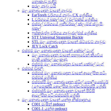
නොකැඩූ බැඳීම්
සරල ගාංචු ටයි
මල නොබැඳෙන වානේ ගාංචුව
EarTeeeh වර්ගයේ ගාංචු- CX ශ්‍රේණිය
L වර්ගයේ බකල්-එල් / එල්එක්ස් ශ්‍රේණිය
එස්එල් වර්ගයේ යුනිවර්සල් ක්ලැම්ප් ස්ට්‍රැපිං
බකල්
ඉස්කුරුප්පු වර්ගය ගාංචු-එල්එස් ශ්‍රේණිය
STT Universal Strapping Buckle
STL මල නොබැඳෙන වානේ රැට්චෙට් ගාංචුව
JEY Lock Catch
එස්එම් මල නොබැඳෙන වානේ කේබල් ටැග්
මල නොබැඳෙන වානේ පහසුවෙන් කියවිය
හැකි කේබල් සලකුණු
එස්එම් මල නොබැඳෙන වානේ කේබල් ටැග්
එස්එස් ඩ්‍රිබ්ලිං
එස්එස් මල නොබැඳෙන වානේ ආලේපිත පටි-
එස්එස් ශ්‍රේණිය
එස්එස්පී මල නොබැඳෙන ස්ටීල් පොලියෙස්ටර්
/ ඉෙපොක්සි ආෙල්පිත බෑන්ඩ්-එස්එස්පී ශ්‍රේණි
එස්එස්බී මල නොබැඳෙන වානේ පීවීසී
ආලේපිත පටි-එස්එස්බී ශ්‍රේණි
මල නොබැඳෙන වානේ යන්ත්‍ර නිෂ්පාදනය
C001 මැෂින් prdouct
C001-1 යන්ත්‍ර prdouct