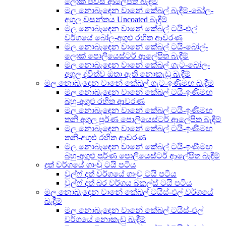
ලොක් පීවීසී ආලේපිත බැඳීම්
මල නොබැඳෙන වානේ කේබල් බැඳීම්-බෝල-
අගුල වසන්තය Uncoated බැඳීම්
මල නොබැඳෙන වානේ කේබල් ටයි-එල්
වර්ගයේ බෝල-අගුළු රහිත ආවරණ
මල නොබැඳෙන වානේ කේබල් ටයි-බෝල්-
ලොක් පොලියෙස්ටර් ආලේපිත බැඳීම්
මල නොබැඳෙන වානේ කේබල් ගැට-බෝල-
අගුල ද්විත්ව ඔතා ඇති නොකැඩූ බැඳීම්
මල නොබැඳෙන වානේ කේබල් ගැට-ඉණිමඟ බැඳීම
මල නොබැඳෙන වානේ කේබල් ටයි-ඉණිමඟ
බහු-අගුළු රහිත ආවරණ
මල නොබැඳෙන වානේ කේබල් ටයි-ඉණිමඟ
තනි අගුල පූර්ණ පොලියෙස්ටර් ආලේපිත බැඳීම්
මල නොබැඳෙන වානේ කේබල් ටයි-ඉණිමඟ
තනි-අගුළු රහිත ආවරණ
මල නොබැඳෙන වානේ කේබල් ටයි-ඉණිමඟ
බහු-අගුළු පූර්ණ පොලියෙස්ටර් ආලේපිත බැඳීම්
දත් වර්ගයේ ගාංචු ටයි පටිය
වුල්ෆ් දත් වර්ගයේ ගාංචු ටයි පටිය
වුල්ෆ් දත් බර වර්ගය බකල්ස් ටයි පටිය
මල නොබැඳෙන වානේ කේබල් ටයිස්-එල් වර්ගයේ
බැඳීම්
මල නොබැඳෙන වානේ කේබල් ටයිස්-එල්
වර්ගයේ නොකැඩූ බැඳීම්