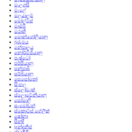
මැලගසි
මැලේ
මලයාලම්
මෝල්ටිස්
මාඕරි
මරාති
මොන්ගෝලියානු
බුරුමය
නේපාලය
නෝර්වීජියානු
පැෂ්ටෝ
පර්සියානු
පන්ජාබි
සර්බියානු
සෙසෝතෝ
සිංහල
ස්ලෝවැක්
ස්ලොවේනියානු
සෝමාලි
සැමෝවන්
ස්කොට්ස් ගේලික්
ෂෝනා
සින්දි
සුන්දනීස්