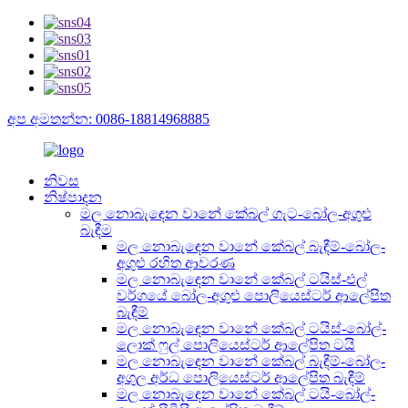
අප අමතන්න: 0086-18814968885
නිවස
නිෂ්පාදන
මල නොබැඳෙන වානේ කේබල් ගැට-බෝල-අගුළු
බැඳීම
මල නොබැඳෙන වානේ කේබල් බැඳීම්-බෝල-
අගුළු රහිත ආවරණ
මල නොබැඳෙන වානේ කේබල් ටයිස්-එල්
වර්ගයේ බෝල-අගුළු පොලියෙස්ටර් ආලේපිත
බැඳීම්
මල නොබැඳෙන වානේ කේබල් ටයිස්-බෝල්-
ලොක් ෆුල් පොලියෙස්ටර් ආලේපිත ටයි
මල නොබැඳෙන වානේ කේබල් බැඳීම්-බෝල-
අගුල අර්ධ පොලියෙස්ටර් ආලේපිත බැඳීම්
මල නොබැඳෙන වානේ කේබල් ටයි-බෝල්-