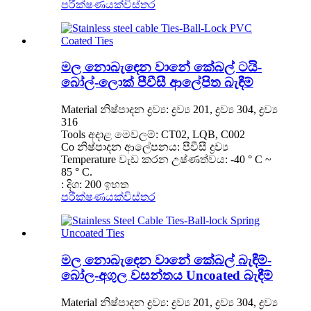
පරීක්ෂණයක්
විස්තර
මල නොබැඳෙන වානේ කේබල් ටයි-
බෝල්-ලොක් පීවීසී ආලේපිත බැඳීම්
Material නිෂ්පාදන ද්‍රව්‍ය: ද්‍රව්‍ය 201, ද්‍රව්‍ය 304, ද්‍රව්‍ය
316
Tools අදාළ මෙවලම්: CT02, LQB, C002
Co නිෂ්පාදන ආලේපනය: පීවීසී ද්‍රව්‍ය
Temperature වැඩ කරන උෂ්ණත්වය: -40 ° C ~
85 ° C.
: දිග: 200 ඉහත
පරීක්ෂණයක්
විස්තර
මල නොබැඳෙන වානේ කේබල් බැඳීම්-
බෝල-අගුල වසන්තය Uncoated බැඳීම්
Material නිෂ්පාදන ද්‍රව්‍ය: ද්‍රව්‍ය 201, ද්‍රව්‍ය 304, ද්‍රව්‍ය