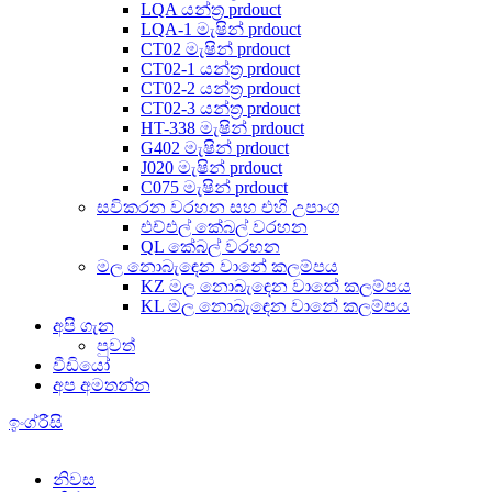
LQA යන්ත්‍ර prdouct
LQA-1 මැෂින් prdouct
CT02 මැෂින් prdouct
CT02-1 යන්ත්‍ර prdouct
CT02-2 යන්ත්‍ර prdouct
CT02-3 යන්ත්‍ර prdouct
HT-338 මැෂින් prdouct
G402 මැෂින් prdouct
J020 මැෂින් prdouct
C075 මැෂින් prdouct
සවිකරන වරහන සහ එහි උපාංග
එච්එල් කේබල් වරහන
QL කේබල් වරහන
මල නොබැඳෙන වානේ කලම්පය
KZ මල නොබැඳෙන වානේ කලම්පය
KL මල නොබැඳෙන වානේ කලම්පය
අපි ගැන
පුවත්
වීඩියෝ
අප අමතන්න
ඉංග්රීසි
නිවස