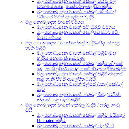
මල නොබැඳෙන වානේ කේබල් ටයිස්-එල්
වර්ගයේ පොලියෙස්ටර් ආලේපිත බැඳීම්
මල නොබැඳෙන වානේ කේබල් ටයිස්-එල්
වර්ගයේ පීවීසී ආලේපිත බැඳීම්
මල නොබැඳෙන වානේ වර්ගය
මල නොබැඳෙන වානේ පටි-ධ්රැව වර්ගය
මල නොබැඳෙන වානේ පොලියෙස්ටර් පටි-
ධ්රැව වර්ගය
මල නොබැඳෙන වානේ කේබල් බැඳීම්-නිදහස් කළ
හැකි බැඳීම්
මල නොබැඳෙන වානේ කේබල් බැඳීම්-මුදා
හැරිය නොහැකි ආවරණ
මල නොබැඳෙන වානේ කේබල් බැඳීම්-නිදහස්
කළ හැකි පූර්ණ පොලියෙස්ටර් ආලේපිත බැඳීම්
මල නොබැඳෙන වානේ කේබල් බැඳීම්-නිදහස්
කළ හැකි පීවීසී ආලේපිත බැඳීම්
මල නොබැඳෙන වානේ එල්එස් බකල් කේබල්
ගැට
මල නොබැඳෙන වානේ කේබල් ඩීඑල් ටයිස්-
නිදහස් කළ හැකි බැඳීම්
මල නොබැඳෙන වානේ කේබල් බැඳීම් / සරල ගාංචු
ටයි
මල නොබැඳෙන වානේ කේබල් බැඳීම්-මයික්‍රෝ
Uncoated බැඳීම්
මල නොබැඳෙන වානේ කේබල් වෑල්ඩින්