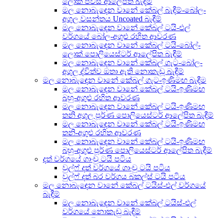
ලොක් පීවීසී ආලේපිත බැඳීම්
මල නොබැඳෙන වානේ කේබල් බැඳීම්-බෝල-
අගුල වසන්තය Uncoated බැඳීම්
මල නොබැඳෙන වානේ කේබල් ටයි-එල්
වර්ගයේ බෝල-අගුළු රහිත ආවරණ
මල නොබැඳෙන වානේ කේබල් ටයි-බෝල්-
ලොක් පොලියෙස්ටර් ආලේපිත බැඳීම්
මල නොබැඳෙන වානේ කේබල් ගැට-බෝල-
අගුල ද්විත්ව ඔතා ඇති නොකැඩූ බැඳීම්
මල නොබැඳෙන වානේ කේබල් ගැට-ඉණිමඟ බැඳීම
මල නොබැඳෙන වානේ කේබල් ටයි-ඉණිමඟ
බහු-අගුළු රහිත ආවරණ
මල නොබැඳෙන වානේ කේබල් ටයි-ඉණිමඟ
තනි අගුල පූර්ණ පොලියෙස්ටර් ආලේපිත බැඳීම්
මල නොබැඳෙන වානේ කේබල් ටයි-ඉණිමඟ
තනි-අගුළු රහිත ආවරණ
මල නොබැඳෙන වානේ කේබල් ටයි-ඉණිමඟ
බහු-අගුළු පූර්ණ පොලියෙස්ටර් ආලේපිත බැඳීම්
දත් වර්ගයේ ගාංචු ටයි පටිය
වුල්ෆ් දත් වර්ගයේ ගාංචු ටයි පටිය
වුල්ෆ් දත් බර වර්ගය බකල්ස් ටයි පටිය
මල නොබැඳෙන වානේ කේබල් ටයිස්-එල් වර්ගයේ
බැඳීම්
මල නොබැඳෙන වානේ කේබල් ටයිස්-එල්
වර්ගයේ නොකැඩූ බැඳීම්