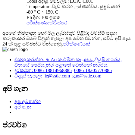
Tools අදාළ මෙවලම්: LQA, C001
Temperature වැඩ කරන උෂ්ණත්වය: සුදු වානේ
-80 ° C ~ 150. C.
En දිග: 100 ඉහත
පරීක්ෂණයක්
විස්තර
අපගේ නිෂ්පාදන හෝ මිල ලැයිස්තුව පිළිබඳ විමසීම් සඳහා
කරුණාකර ඔබේ විද්‍යුත් තැපෑල අප වෙත එවන්න, එවිට අපි පැය
24 ක් තුළ සම්බන්ධ වන්නෙමු.
පරීක්ෂණයක්
එකතු කරන්න: SuAo කාර්මික කලාපය, ලියුෂි නගරය,
චීනයේ ෂෙජියැන්ග් පළාතේ වෙන්ෂෝ නගරය.
දුරකථන: 0086-18814968885
0086-18205770885
විද්‍යුත් තැපෑල: jie@sstie.com
gao@sstie.com
අපි ගැන
අප අමතන්න
අපි ගැන
ප්රවර්ග