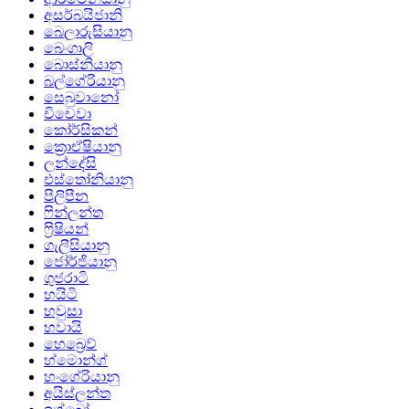
අසර්බයිජානි
බෙලාරුසියානු
බෙංගාලි
බොස්නියානු
බල්ගේරියානු
සෙබුවානෝ
චිචෙවා
කෝර්සිකන්
ක්‍රොඒෂියානු
ලන්දේසි
එස්තෝනියානු
පිලිපීන
ෆින්ලන්ත
ෆ්‍රිෂියන්
ගැලීසියානු
ජෝර්ජියානු
ගුජරාටි
හයිටි
හවුසා
හවායි
හෙබ්‍රෙව්
හ්මොන්ග්
හංගේරියානු
අයිස්ලන්ත