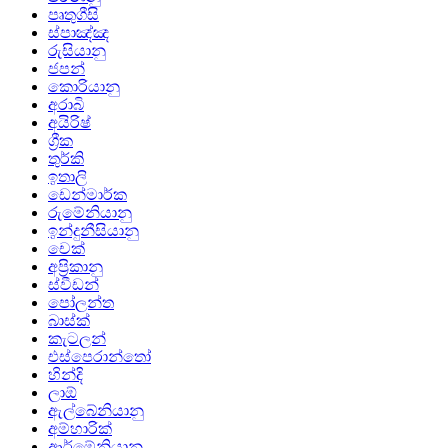
පෘතුගීසි
ස්පාඤ්ඤ
රුසියානු
ජපන්
කොරියානු
අරාබි
අයිරිෂ්
ග්‍රීක
තුර්කි
ඉතාලි
ඩෙන්මාර්ක
රුමේනියානු
ඉන්දුනීසියානු
චෙක්
අප්‍රිකානු
ස්වීඩන්
පෝලන්ත
බාස්ක්
කැටලන්
එස්පෙරාන්තෝ
හින්දි
ලාඕ
ඇල්බේනියානු
අම්හාරික්
ආර්මේනියානු