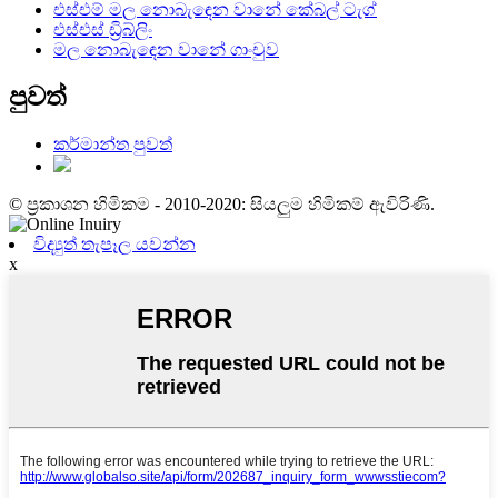
එස්එම් මල නොබැඳෙන වානේ කේබල් ටැග්
එස්එස් ඩ්‍රිබ්ලිං
මල නොබැඳෙන වානේ ගාංචුව
පුවත්
කර්මාන්ත පුවත්
© ප්‍රකාශන හිමිකම - 2010-2020: සියලුම හිමිකම් ඇවිරිණි.
විද්‍යුත් තැපෑල යවන්න
x