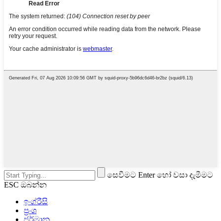
සෙවීමට Enter හෝ වසා දැමීමට
ESC ඔබන්න
ඉංග්රීසි
ප්‍රංශ
ජර්මානු