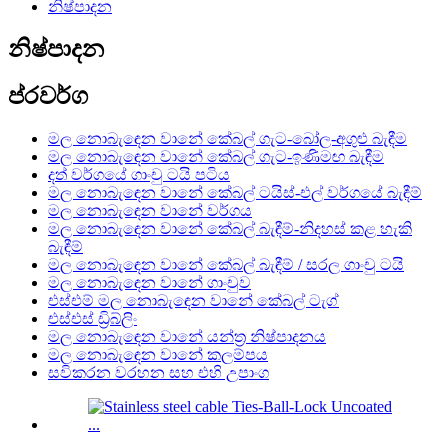
නිෂ්පාදන
නිෂ්පාදන
ප්රවර්ග
මල නොබැඳෙන වානේ කේබල් ගැට-බෝල-අගුළු බැඳීම
මල නොබැඳෙන වානේ කේබල් ගැට-ඉණිමඟ බැඳීම
දත් වර්ගයේ ගාංචු ටයි පටිය
මල නොබැඳෙන වානේ කේබල් ටයිස්-එල් වර්ගයේ බැඳීම්
මල නොබැඳෙන වානේ වර්ගය
මල නොබැඳෙන වානේ කේබල් බැඳීම්-නිදහස් කළ හැකි
බැඳීම්
මල නොබැඳෙන වානේ කේබල් බැඳීම් / සරල ගාංචු ටයි
මල නොබැඳෙන වානේ ගාංචුව
එස්එම් මල නොබැඳෙන වානේ කේබල් ටැග්
එස්එස් ඩ්‍රිබ්ලිං
මල නොබැඳෙන වානේ යන්ත්‍ර නිෂ්පාදනය
මල නොබැඳෙන වානේ කලම්පය
සවිකරන වරහන සහ එහි උපාංග