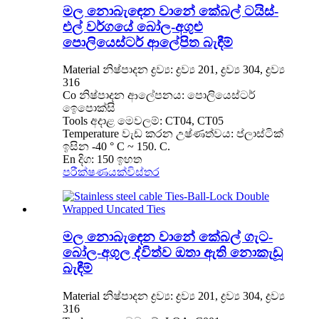
මල නොබැඳෙන වානේ කේබල් ටයිස්-
එල් වර්ගයේ බෝල-අගුළු
පොලියෙස්ටර් ආලේපිත බැඳීම්
Material නිෂ්පාදන ද්‍රව්‍ය: ද්‍රව්‍ය 201, ද්‍රව්‍ය 304, ද්‍රව්‍ය
316
Co නිෂ්පාදන ආලේපනය: පොලියෙස්ටර්
ඉෙපොක්සි
Tools අදාළ මෙවලම්: CT04, CT05
Temperature වැඩ කරන උෂ්ණත්වය: ප්ලාස්ටික්
ඉසින -40 ° C ~ 150. C.
En දිග: 150 ඉහත
පරීක්ෂණයක්
විස්තර
මල නොබැඳෙන වානේ කේබල් ගැට-
බෝල-අගුල ද්විත්ව ඔතා ඇති නොකැඩූ
බැඳීම්
Material නිෂ්පාදන ද්‍රව්‍ය: ද්‍රව්‍ය 201, ද්‍රව්‍ය 304, ද්‍රව්‍ය
316