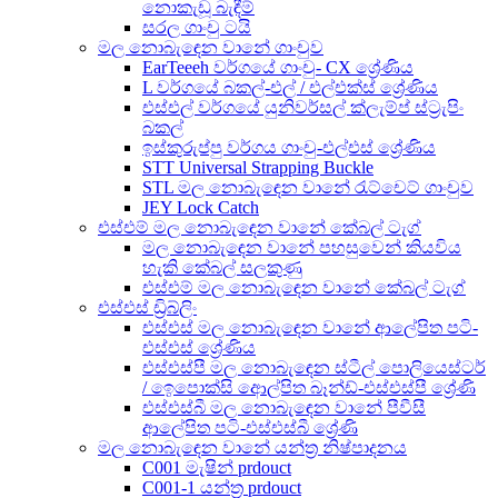
නොකැඩූ බැඳීම්
සරල ගාංචු ටයි
මල නොබැඳෙන වානේ ගාංචුව
EarTeeeh වර්ගයේ ගාංචු- CX ශ්‍රේණිය
L වර්ගයේ බකල්-එල් / එල්එක්ස් ශ්‍රේණිය
එස්එල් වර්ගයේ යුනිවර්සල් ක්ලැම්ප් ස්ට්‍රැපිං
බකල්
ඉස්කුරුප්පු වර්ගය ගාංචු-එල්එස් ශ්‍රේණිය
STT Universal Strapping Buckle
STL මල නොබැඳෙන වානේ රැට්චෙට් ගාංචුව
JEY Lock Catch
එස්එම් මල නොබැඳෙන වානේ කේබල් ටැග්
මල නොබැඳෙන වානේ පහසුවෙන් කියවිය
හැකි කේබල් සලකුණු
එස්එම් මල නොබැඳෙන වානේ කේබල් ටැග්
එස්එස් ඩ්‍රිබ්ලිං
එස්එස් මල නොබැඳෙන වානේ ආලේපිත පටි-
එස්එස් ශ්‍රේණිය
එස්එස්පී මල නොබැඳෙන ස්ටීල් පොලියෙස්ටර්
/ ඉෙපොක්සි ආෙල්පිත බෑන්ඩ්-එස්එස්පී ශ්‍රේණි
එස්එස්බී මල නොබැඳෙන වානේ පීවීසී
ආලේපිත පටි-එස්එස්බී ශ්‍රේණි
මල නොබැඳෙන වානේ යන්ත්‍ර නිෂ්පාදනය
C001 මැෂින් prdouct
C001-1 යන්ත්‍ර prdouct