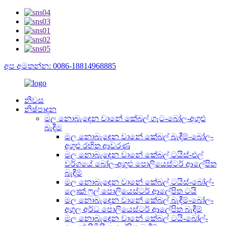
අප අමතන්න: 0086-18814968885
නිවස
නිෂ්පාදන
මල නොබැඳෙන වානේ කේබල් ගැට-බෝල-අගුළු
බැඳීම
මල නොබැඳෙන වානේ කේබල් බැඳීම්-බෝල-
අගුළු රහිත ආවරණ
මල නොබැඳෙන වානේ කේබල් ටයිස්-එල්
වර්ගයේ බෝල-අගුළු පොලියෙස්ටර් ආලේපිත
බැඳීම්
මල නොබැඳෙන වානේ කේබල් ටයිස්-බෝල්-
ලොක් ෆුල් පොලියෙස්ටර් ආලේපිත ටයි
මල නොබැඳෙන වානේ කේබල් බැඳීම්-බෝල-
අගුල අර්ධ පොලියෙස්ටර් ආලේපිත බැඳීම්
මල නොබැඳෙන වානේ කේබල් ටයි-බෝල්-