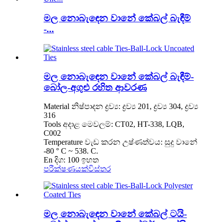
මල නොබැඳෙන වානේ කේබල් බැඳීම්
-...
මල නොබැඳෙන වානේ කේබල් බැඳීම්-
බෝල-අගුළු රහිත ආවරණ
Material නිෂ්පාදන ද්‍රව්‍ය: ද්‍රව්‍ය 201, ද්‍රව්‍ය 304, ද්‍රව්‍ය
316
Tools අදාළ මෙවලම්: CT02, HT-338, LQB,
C002
Temperature වැඩ කරන උෂ්ණත්වය: සුදු වානේ
-80 ° C ~ 538. C.
En දිග: 100 ඉහත
පරීක්ෂණයක්
විස්තර
මල නොබැඳෙන වානේ කේබල් ටයි-