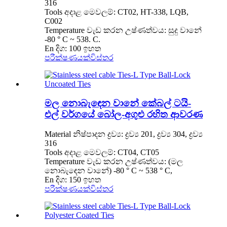
316
Tools අදාළ මෙවලම්: CT02, HT-338, LQB,
C002
Temperature වැඩ කරන උෂ්ණත්වය: සුදු වානේ
-80 ° C ~ 538. C.
En දිග: 100 ඉහත
පරීක්ෂණයක්
විස්තර
මල නොබැඳෙන වානේ කේබල් ටයි-
එල් වර්ගයේ බෝල-අගුළු රහිත ආවරණ
Material නිෂ්පාදන ද්‍රව්‍ය: ද්‍රව්‍ය 201, ද්‍රව්‍ය 304, ද්‍රව්‍ය
316
Tools අදාළ මෙවලම්: CT04, CT05
Temperature වැඩ කරන උෂ්ණත්වය: (මල
නොබැඳෙන වානේ) -80 ° C ~ 538 ° C,
En දිග: 150 ඉහත
පරීක්ෂණයක්
විස්තර