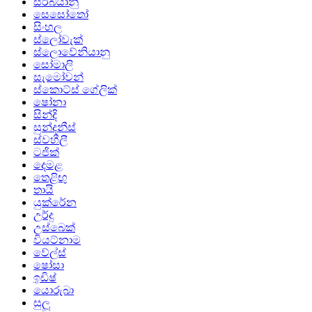
සර්බියානු
සෙසෝතෝ
සිංහල
ස්ලෝවැක්
ස්ලොවේනියානු
සෝමාලි
සැමෝවන්
ස්කොට්ස් ගේලික්
ෂෝනා
සින්දි
සුන්දනීස්
ස්වහීලී
ටජික්
දෙමළ
තෙළිඟු
තායි
යුක්රේන
උර්දු
උස්බෙක්
වියට්නාම
වේල්ස්
ෂෝසා
ඉඩිෂ්
යොරුබා
සුලූ