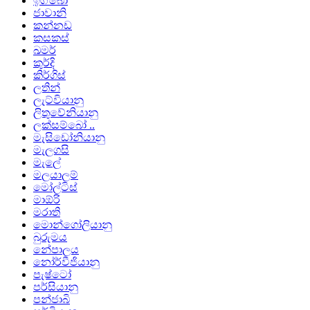
ඉග්බෝ
ජාවානි
කන්නඩ
කසකස්
ඛමර්
කුර්දි
කිර්ගිස්
ලතින්
ලැට්වියානු
ලිතුවේනියානු
ලක්සම්බෝ ..
මැසිඩෝනියානු
මැලගසි
මැලේ
මලයාලම්
මෝල්ටිස්
මාඕරි
මරාති
මොන්ගෝලියානු
බුරුමය
නේපාලය
නෝර්වීජියානු
පැෂ්ටෝ
පර්සියානු
පන්ජාබි