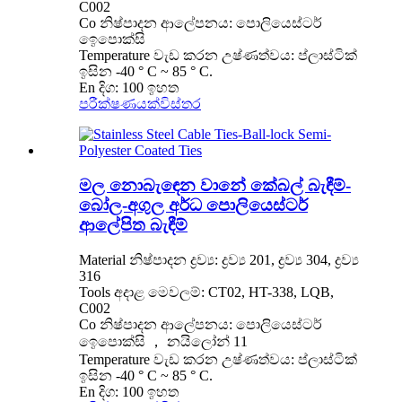
C002
Co නිෂ්පාදන ආලේපනය: පොලියෙස්ටර්
ඉෙපොක්සි
Temperature වැඩ කරන උෂ්ණත්වය: ප්ලාස්ටික්
ඉසින -40 ° C ~ 85 ° C.
En දිග: 100 ඉහත
පරීක්ෂණයක්
විස්තර
මල නොබැඳෙන වානේ කේබල් බැඳීම්-
බෝල-අගුල අර්ධ පොලියෙස්ටර්
ආලේපිත බැඳීම්
Material නිෂ්පාදන ද්‍රව්‍ය: ද්‍රව්‍ය 201, ද්‍රව්‍ය 304, ද්‍රව්‍ය
316
Tools අදාළ මෙවලම්: CT02, HT-338, LQB,
C002
Co නිෂ්පාදන ආලේපනය: පොලියෙස්ටර්
ඉෙපොක්සි ， නයිලෝන් 11
Temperature වැඩ කරන උෂ්ණත්වය: ප්ලාස්ටික්
ඉසින -40 ° C ~ 85 ° C.
En දිග: 100 ඉහත