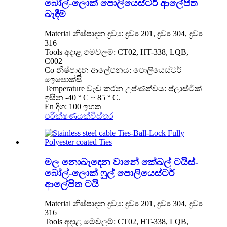
බෝල්-ලොක් පොලියෙස්ටර් ආලේපිත
බැඳීම්
Material නිෂ්පාදන ද්‍රව්‍ය: ද්‍රව්‍ය 201, ද්‍රව්‍ය 304, ද්‍රව්‍ය
316
Tools අදාළ මෙවලම්: CT02, HT-338, LQB,
C002
Co නිෂ්පාදන ආලේපනය: පොලියෙස්ටර්
ඉෙපොක්සි
Temperature වැඩ කරන උෂ්ණත්වය: ප්ලාස්ටික්
ඉසින -40 ° C ~ 85 ° C.
En දිග: 100 ඉහත
පරීක්ෂණයක්
විස්තර
මල නොබැඳෙන වානේ කේබල් ටයිස්-
බෝල්-ලොක් ෆුල් පොලියෙස්ටර්
ආලේපිත ටයි
Material නිෂ්පාදන ද්‍රව්‍ය: ද්‍රව්‍ය 201, ද්‍රව්‍ය 304, ද්‍රව්‍ය
316
Tools අදාළ මෙවලම්: CT02, HT-338, LQB,