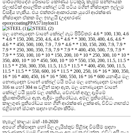
මාර්ගෝපදේශ රේඛාවේ කෝණය වටකුරු කැපුම් සන්නායක
ප්ලාස්ටික් ආලේපිත කේබල් ටයි පටිය මගින් නිෂ්පාදන ඉල්ලුම
විසඳිය හැකිය. එය එක්තරා ආකාරයක යුරෝ ආරක්ෂණ
නිෂ්පාදන ඒකක මිල ඉහළයි (උදාහරණ:
epoxycoatingPPA571nylon11
මල නොබැඳෙන වානේ කේබල් ගැට පිරිවිතර: 4.6 * 100, 130, 4.6
* 4.6 * 150, 200, 250, 4.6, 4.6 * 4.6 * * 300, 350, 400, 4.6, 4.6 *
4.6 * * 450, 500, 100, 7.9 , 7.9 * 4.6 * * 130, 150, 200, 7.9, 7.9 *
7.9 * * 250, 300, 350, 7.9, 7.9 * 7.9 * * 400, 450, 500, 7.9, 7.9 *
7.9 * * 550, 100, 10 * 10 * 150, 200, 10 * 10 * 250, 300, 10 * 10 *
350, 400, 10 * 10 * 450, 500, 10 * 10 * 550, 150, 200, 11.5, 11.5 *
11.5 * * 250, 300, 350, 11.5, 11.5 * 11.5 * * 400, 450, 500, 11.5,
11.5 * 11.5 * * 550, 600, 16 * 11.5 * 200, 250, 16 * 16 * 300, 350,
16 * 16 * 400, 450, 16 * 16 * 500, 550, 16 * 16 * 600 යනාදිය මල
නොබැඳෙන වානේ කේබල් ටයි පටිය මල නොබැඳෙන වානේ
316 ss හෝ 304 ss වලින් සාදා ඇත, මල නොබැඳෙන වානේ
කේබල් ටයි සුපර් වල ශක්තිය, වේගවත් අගුලු දැමීමේ
ක්‍රියාකාරිත්වය ඇත, ඇඳීම- ප්‍රතිරෝධය, අම්ල ප්‍රතිරෝධය,
කාලගුණ ප්‍රතිරෝධය සහ ගිනි ආරක්ෂණ ලක්ෂණ, විවිධ ගෘහස්ථ
එළිමහන් ස්ථාන සඳහා භාවිතා කිරීම.
තැපැල් කාලය: ඔක් -10-2020
අපගේ නිෂ්පාදන හෝ මිල ලැයිස්තුව පිළිබඳ විමසීම් සඳහා
කරුණාකර ඔබේ විද්‍යුත් තැපෑල අප වෙත එවන්න, එවිට අපි පැය