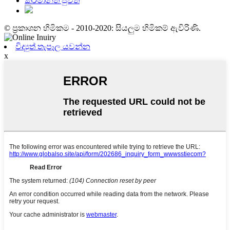
කර්මාන්ත පුවත්
© ප්‍රකාශන හිමිකම - 2010-2020: සියලුම හිමිකම් ඇවිරිණි.
විද්‍යුත් තැපෑල යවන්න
x